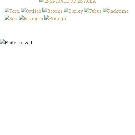
Domů
Ve městě
S dětmi
Do dálek
S nákladem
Volným stylem
V leže
Trochu jinak