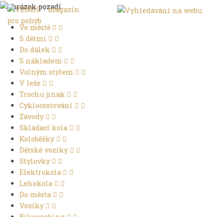
Ve městě
S dětmi
Do dálek
S nákladem
Volným stylem
V leže
Trochu jinak
Cyklocestování
Závody
Skládací kola
Koloběžky
Dětské vozíky
Stylovky
Elektrokola
Lehokola
Do města
Vozíky
Bikepacking