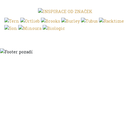
Domů
Ve městě
S dětmi
Do dálek
S nákladem
Volným stylem
V leže