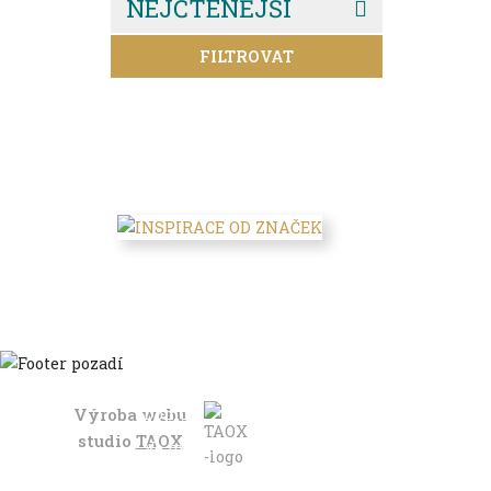
NEJČTENĚJŠÍ
FILTROVAT
Výroba webu
Domů
studio
TAOX
Ve městě
S dětmi