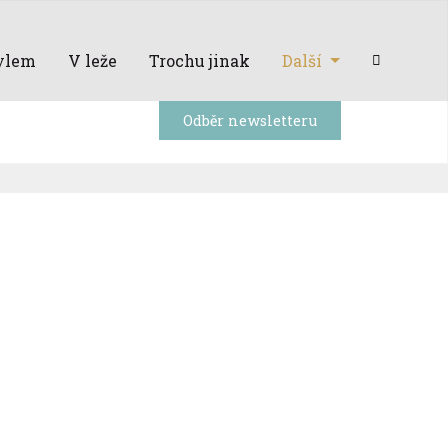
ylem
V leže
Trochu jinak
Další
Odběr newsletteru