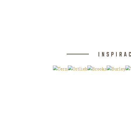
INSPIRA
Klíčová slova
O magazínu VE
Autoři
Kontaktujte nás
Magazín ke stažení