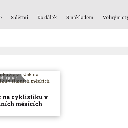
ě
S dětmi
Do dálek
S nákladem
Volným st
chu jinak
 na cyklistiku v
ních měsících