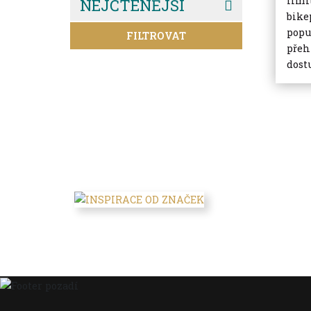
limi
NEJČTENĚJŠÍ
bike
popu
FILTROVAT
přeh
dost