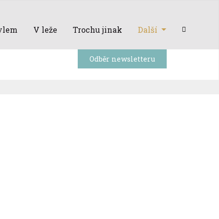
ylem
V leže
Trochu jinak
Další
Odběr newsletteru