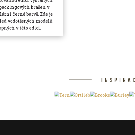
tovanou edici vybraných
packingových brašen v
lární černé barvě. Zde je
led vodotěsných modelů
upných v této edici.
INSPIRA