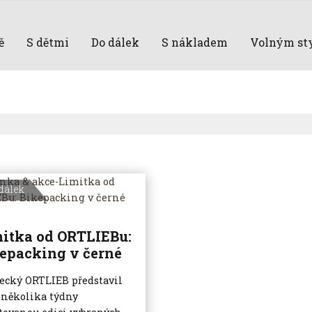
ě
S dětmi
Do dálek
S nákladem
Volným st
dálek
itka od ORTLIEBu:
epacking v černé
cký ORTLIEB představil
 několika týdny