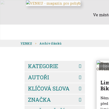
Ve měst
VENKU
Archiv článků
KATEGORIE
Do 
AUTOŘI
Lim
KLÍČOVÁ SLOVA
Bik
Něme
ZNAČKA
před