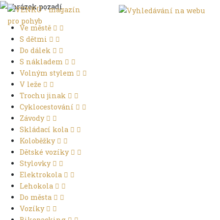
Ve městě
S dětmi
Do dálek
S nákladem
Volným stylem
V leže
Trochu jinak
Cyklocestování
Závody
Skládací kola
Koloběžky
Dětské vozíky
Stylovky
Elektrokola
Lehokola
Do města
Vozíky
Bikepacking