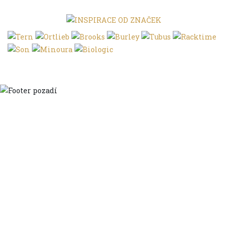
Domů
Ve městě
S dětmi
Do dálek
S nákladem
Volným stylem
V leže