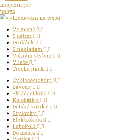
Ve městě
S dětmi
Do dálek
S nákladem
Volným stylem
V leže
Trochu jinak
Cyklocestování
Závody
Skládací kola
Koloběžky
Dětské vozíky
Stylovky
Elektrokola
Lehokola
Do města
Vozíky