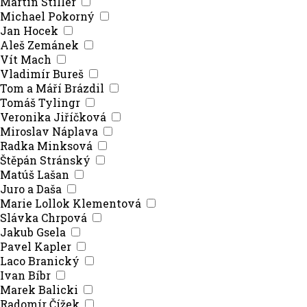
Martin Stiller
Michael Pokorný
Jan Hocek
Aleš Zemánek
Vít Mach
Vladimír Bureš
Tom a Máří Brázdil
Tomáš Tylingr
Veronika Jiříčková
Miroslav Náplava
Radka Minksová
Štěpán Stránský
Matúš Lašan
Juro a Daša
Marie Lollok Klementová
Slávka Chrpová
Jakub Gsela
Pavel Kapler
Laco Branický
Ivan Bíbr
Marek Balicki
Radomír Čížek