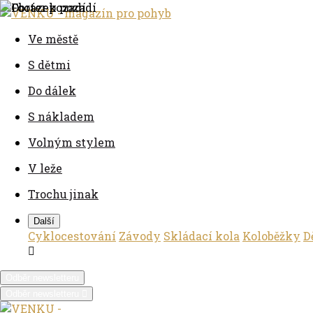
Ve městě
S dětmi
Do dálek
S nákladem
Volným stylem
V leže
Trochu jinak
Další
Cyklocestování
Závody
Skládací kola
Koloběžky
D
Odběr newsletteru
Odběr newsletteru