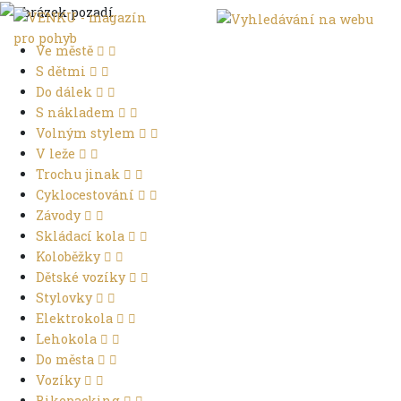
Ve městě
S dětmi
Do dálek
S nákladem
Volným stylem
V leže
Trochu jinak
Cyklocestování
Závody
Skládací kola
Koloběžky
Dětské vozíky
Stylovky
Elektrokola
Lehokola
Do města
Vozíky
Bikepacking