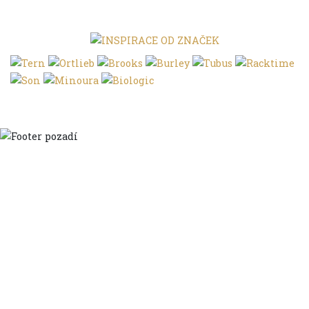
Domů
Ve městě
S dětmi
Do dálek
S nákladem
Volným stylem
V leže