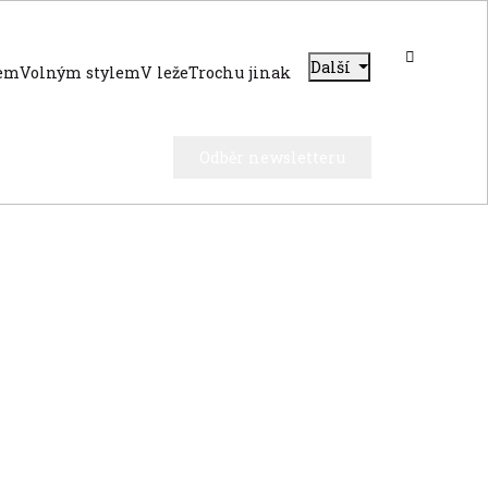
Další
dem
Volným stylem
V leže
Trochu jinak
Odběr newsletteru