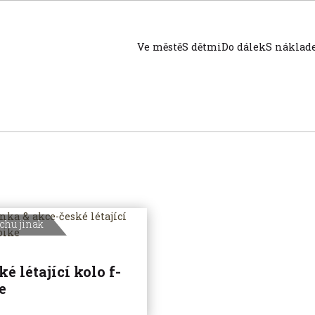
Ve městě
S dětmi
Do dálek
S nákla
chu jinak
ké létající kolo f-
e