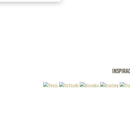
INSPIRA
Klíčová slova
O magazínu VE