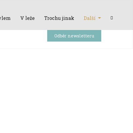
ylem
V leže
Trochu jinak
Další
Odběr newsletteru