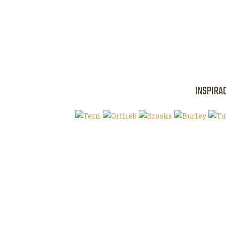
INSPIRA
Klíčová slova
O magazínu VE
Autoři
Kontaktujte nás
Magazín ke stažení