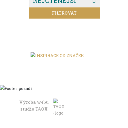
NEJČTENĚJŠÍ
FILTROVAT
Výroba webu
Domů
studio
TAOX
Ve městě
S dětmi