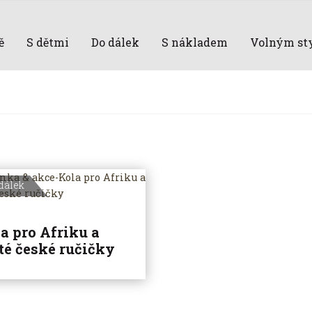
ě
S dětmi
Do dálek
S nákladem
Volným st
dálek
a pro Afriku a
té české ručičky