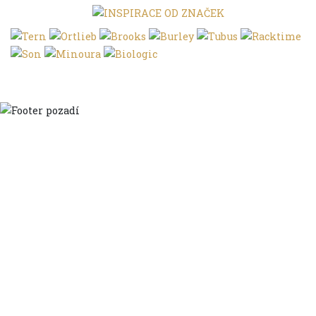
Domů
Ve městě
S dětmi
Do dálek
S nákladem
Volným stylem
V leže
Trochu jinak