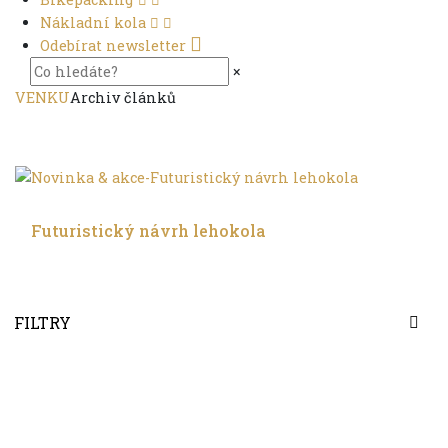
Nákladní kola
Odebírat newsletter
×
VENKU
Archiv článků
V leže
Futuristický návrh lehokola
FILTRY