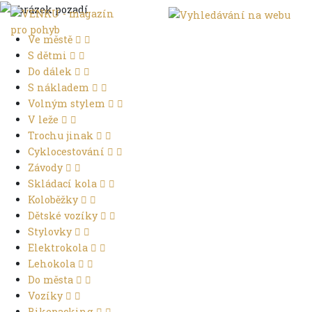
Ve městě
S dětmi
Do dálek
S nákladem
Volným stylem
V leže
Trochu jinak
Cyklocestování
Závody
Skládací kola
Koloběžky
Dětské vozíky
Stylovky
Elektrokola
Lehokola
Do města
Vozíky
Bikepacking