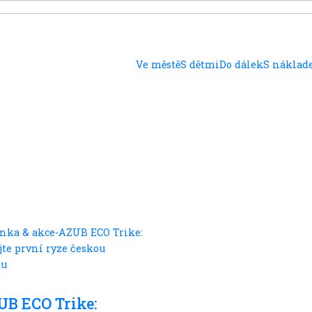
Ve městě
S dětmi
Do dálek
S nákla
že
B ECO Trike: