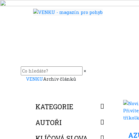
×
VENKU
Archiv článků
KATEGORIE
AUTOŘI
V le
AZU
KLÍČOVÁ SLOVA