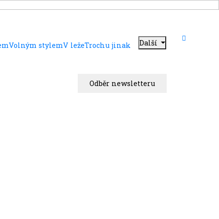
Další
dem
Volným stylem
V leže
Trochu jinak
Odběr newsletteru