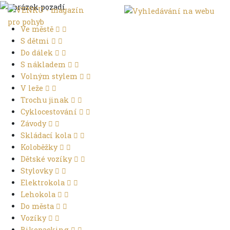
Ve městě
S dětmi
Do dálek
S nákladem
Volným stylem
V leže
Trochu jinak
Cyklocestování
Závody
Skládací kola
Koloběžky
Dětské vozíky
Stylovky
Elektrokola
Lehokola
Do města
Vozíky
Bikepacking