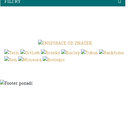
FILTRY
Domů
Ve městě
S dětmi
Do dálek