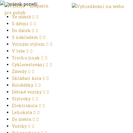
Ve městě
S dětmi
Do dálek
S nákladem
Volným stylem
V leže
Trochu jinak
Cyklocestování
Závody
Skládací kola
Koloběžky
Dětské vozíky
Stylovky
Elektrokola
Lehokola
Do města
Vozíky
Bikepacking