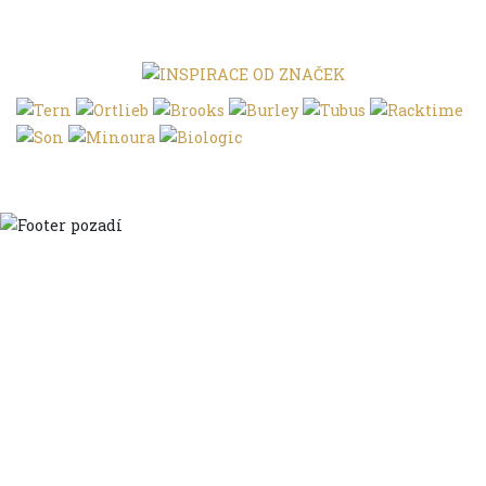
Domů
Ve městě
S dětmi
Do dálek
S nákladem
Volným stylem
V leže