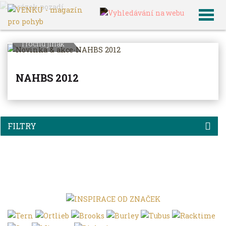
VENKU
Archiv článků
Trochu jinak
NAHBS 2012
FILTRY