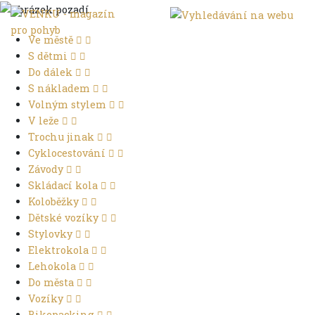
Ve městě
S dětmi
Do dálek
S nákladem
Volným stylem
V leže
Trochu jinak
Cyklocestování
Závody
Skládací kola
Koloběžky
Dětské vozíky
Stylovky
Elektrokola
Lehokola
Do města
Vozíky
Bikepacking