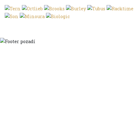
Domů
Ve městě
S dětmi
Do dálek
S nákladem
Volným stylem
V leže
Trochu jinak