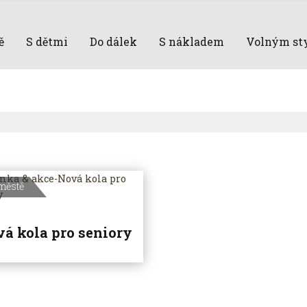
ě
S dětmi
Do dálek
S nákladem
Volným st
městě
á kola pro seniory