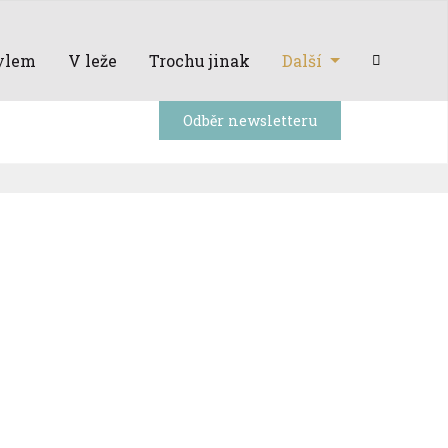
ylem
V leže
Trochu jinak
Další
Odběr newsletteru