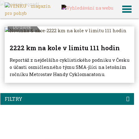
VENKU
Archiv článků
Do dálek
2222 km na kole v limitu 111 hodin
Reportáž z nejdelšího cyklistického podniku v Česku
o účasti osmičlenného týmu SMA-jlíci na letošním
ročníku Metrostav Handy Cyklomaratonu.
FILTRY