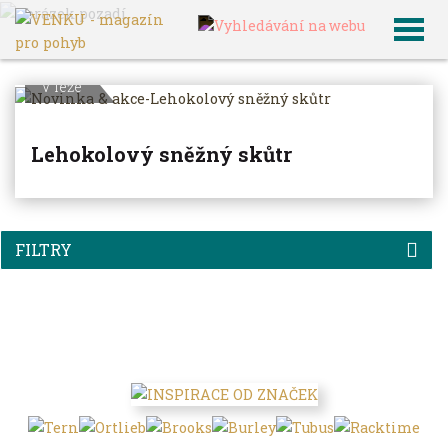
VENKU
Archiv článků
V leže
Lehokolový sněžný skůtr
FILTRY