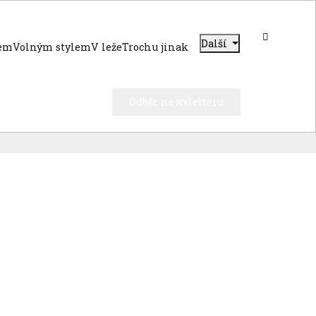
Další
dem
Volným stylem
V leže
Trochu jinak
Odběr newsletteru