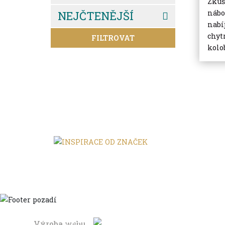
Zkuš
nábo
NEJČTENĚJŠÍ
nabí
chyt
FILTROVAT
kolo
Výroba webu
Domů