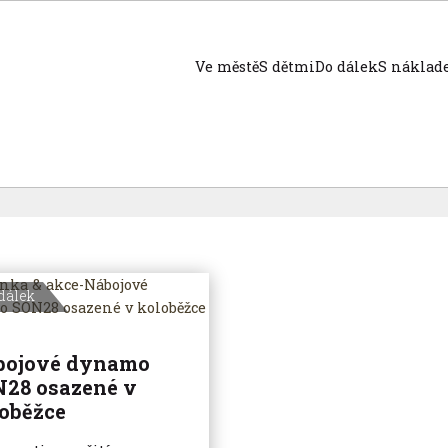
Ve městě
S dětmi
Do dálek
S nákla
dálek
bojové dynamo
28 osazené v
oběžce