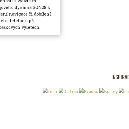
enosti s využitím
jového dynama SON28 k
jení navigace či dobíjení
rého telefonu při
běžkových výletech.
INSPIRA
Klíčová slova