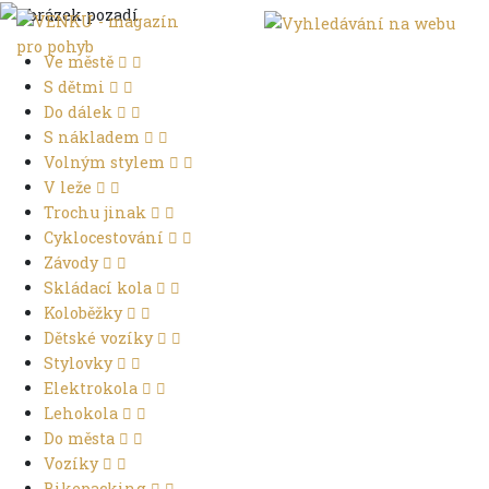
Ve městě
S dětmi
Do dálek
S nákladem
Volným stylem
V leže
Trochu jinak
Cyklocestování
Závody
Skládací kola
Koloběžky
Dětské vozíky
Stylovky
Elektrokola
Lehokola
Do města
Vozíky
Bikepacking