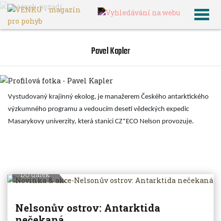
VENKU
Pavel Kapler
Pavel Kapler
Vystudovaný krajinný ekolog, je manažerem Českého antarktického
výzkumného programu a vedoucím deseti vědeckých expedic
Masarykovy univerzity, která stanici CZ*ECO Nelson provozuje.
ARCHIV AUTORŮ
Do dálek
Nelsonův ostrov: Antarktida
nečekaná