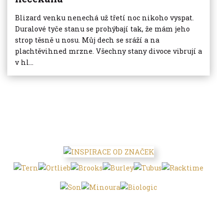
Blizard venku nenechá už třetí noc nikoho vyspat.
Duralové tyče stanu se prohýbají tak, že mám jeho
strop těsně u nosu. Můj dech se sráží a na
plachtěvihned mrzne. Všechny stany divoce vibrují a
v hl...