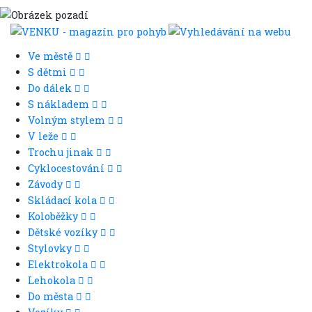
Ve městě
S dětmi
Do dálek
S nákladem
Volným stylem
V leže
Trochu jinak
Cyklocestování
Závody
Skládací kola
Koloběžky
Dětské vozíky
Stylovky
Elektrokola
Lehokola
Do města