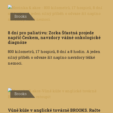
Brooks
8 dní pro paliativu: Zorka Šťastná projede
napříč Českem, navzdory vážné onkologické
diagnóze
800 kilometrů, 17 hospiců, 8 dní a 8 hodin. A jeden
silný příběh o odvaze žít naplno navzdory těžké
nemoci.
Brooks
Vůně kůže v anglické továrně BROOKS. Račte