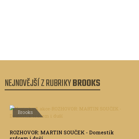
Na kole jako královna
Trochu jinak
Eco produkty pro cyklisty z Kanady
NEJNOVĚJŠÍ Z RUBRIKY
BROOKS
Brooks
ROZHOVOR: MARTIN SOUČEK - Domestik
srdcem i duší