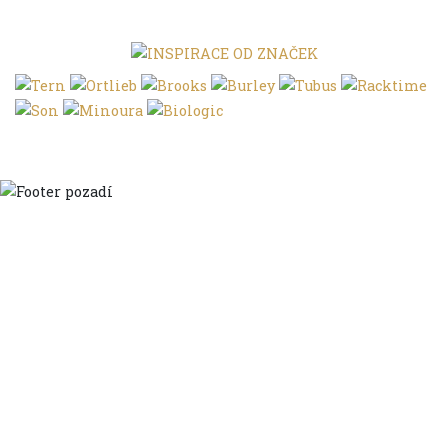
Domů
Ve městě
S dětmi
Do dálek
S nákladem
Volným stylem
V leže