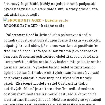
čtvercových polštářů, každý na jedné straně, podporuje
hýždě nezávisle. Polštáře dále tlumí nárazy a vaše jízda
tak získá na pohodlí.
BROOKS B17 AGED - kožené sedlo
Polstrovaná sedla
Jednoduchá polstrovaná sedla
pomáhají odstranit bolesti způsobené tlakem v rozkroku
a špatný krevní oběh, jež mohou vzniknout používáním
tradičních sedel. Tato sedla jsou známá jako beznosá či
bezrohá. Disponují jedinečnou obdélníkovou podložkou,
která rozšiřuje šířku sedla, a vy budete mít pocit, že sedíte
na malé lavičce. Výhodou těchto sedel je zmírnění či
úplné odstranění tlaku z citlivých tkání a nervů ve vaší
perineální oblasti a také mají pozitivní vliv na vaši
páteř.
Zkrácené modely sedel
Odstranění tlaku
z citlivých oblastí je u alternativního sedla dosaženo
odstraněním materiálu z horní části sedla, čímž dojde
k eliminaci tlakových bodů. Některé modely se vyznačují
velkou členitostí plochy sedla, zatímco jiné jsou zcela