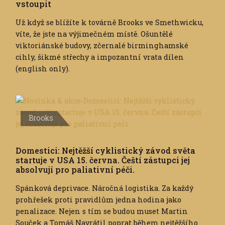
vstoupit
Už když se blížíte k továrně Brooks ve Smethwicku,
víte, že jste na výjimečném místě. Ošuntělé
viktoriánské budovy, zčernalé birminghamské
cihly, šikmé střechy a impozantní vrata dílen
(english only).
Brooks
Domestici: Nejtěžší cyklistický závod světa
startuje v USA 15. června. Čeští zástupci jej
absolvují pro paliativní péči.
Spánková deprivace. Náročná logistika. Za každý
prohřešek proti pravidlům jedna hodina jako
penalizace. Nejen s tím se budou muset Martin
Souček a Tomáš Navrátil poprat během nejtěžšího