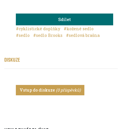
Sdílet
#cyklistické doplňky
#kožené sedlo
#sedlo
#sedlo Brooks
#sedlová brašna
DISKUZE
Vstup do diskuze
(0 příspěvků)