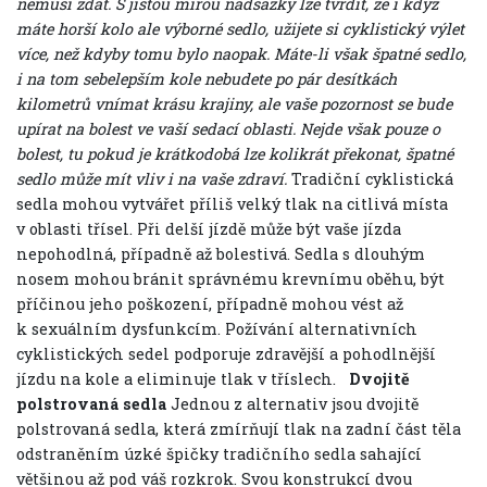
nemusí zdát. S jistou mírou nadsázky lze tvrdit, že i když
máte horší kolo ale výborné sedlo, užijete si cyklistický výlet
více, než kdyby tomu bylo naopak. Máte-li však špatné sedlo,
i na tom sebelepším kole nebudete po pár desítkách
kilometrů vnímat krásu krajiny, ale vaše pozornost se bude
upírat na bolest ve vaší sedací oblasti. Nejde však pouze o
bolest, tu pokud je krátkodobá lze kolikrát překonat, špatné
sedlo může mít vliv i na vaše zdraví.
Tradiční cyklistická
sedla mohou vytvářet příliš velký tlak na citlivá místa
v oblasti třísel. Při delší jízdě může být vaše jízda
nepohodlná, případně až bolestivá. Sedla s dlouhým
nosem mohou bránit správnému krevnímu oběhu, být
příčinou jeho poškození, případně mohou vést až
k sexuálním dysfunkcím. Požívání alternativních
cyklistických sedel podporuje zdravější a pohodlnější
jízdu na kole a eliminuje tlak v tříslech.
Dvojitě
polstrovaná sedla
Jednou z alternativ jsou dvojitě
polstrovaná sedla, která zmírňují tlak na zadní část těla
odstraněním úzké špičky tradičního sedla sahající
většinou až pod váš rozkrok. Svou konstrukcí dvou