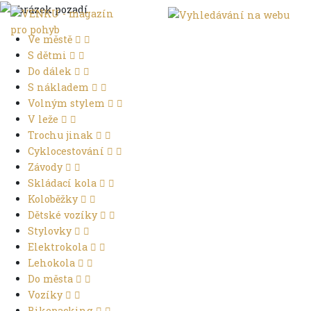
Ve městě
S dětmi
Do dálek
S nákladem
Volným stylem
V leže
Trochu jinak
Cyklocestování
Závody
Skládací kola
Koloběžky
Dětské vozíky
Stylovky
Elektrokola
Lehokola
Do města
Vozíky
Bikepacking