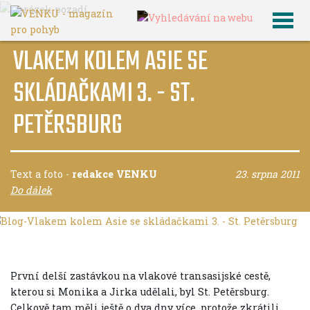
VLAKEM KOLEM ASIE SE
SKLÁDAČKAMI 3. - ST.
PETĚRSBURG
Text a foto
-
redakce VENKU
23. srpna 2011
Do dálek
První delší zastávkou na vlakové transasijské cestě,
kterou si Monika a Jirka udělali, byl St. Petěrsburg.
Celkově tam měli ještě o dva dny více, protože zkrátili