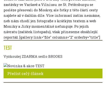
zastávky ve Varšavě a Vilniusu. ze St. Petěrsburgu se
posléze přesovali do Moskvy, ale fotky z této části cesty
najdete až v dalším díle. Více informací zatím nemáme,
neb nám chodí jen fotografie s krátkým textem a web
Moniky a Jirky momentálně nefunguje. Po jejich
návratu (začátek listopadu), však přineseme obsáhlejší
reportáž. [gallery link="file" columns="2" orderby="title"]
TEST
Vyzkoušej ZDARMA sedlo BROOKS
Přečíst celý článek