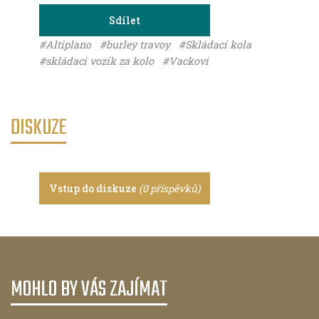
Sdílet
#Altiplano
#burley travoy
#Skládací kola
#skládací vozík za kolo
#Vackovi
DISKUZE
Vstup do diskuze
(0 příspěvků)
MOHLO BY VÁS ZAJÍMAT