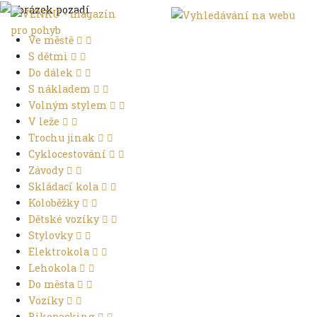
Ve městě
S dětmi
Do dálek
S nákladem
Volným stylem
V leže
Trochu jinak
Cyklocestování
Závody
Skládací kola
Koloběžky
Dětské vozíky
Stylovky
Elektrokola
Lehokola
Do města
Vozíky
Bikepacking