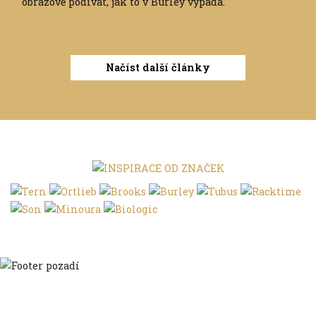
obrazově podívat, jak to v Burley vypadá.
Načíst další články
Domů