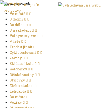
Ve městě
S dětmi
Do dálek
S nákladem
Volným stylem
V leže
Trochu jinak
Cyklocestování
Závody
Skládací kola
Koloběžky
Dětské vozíky
Stylovky
Elektrokola
Lehokola
Do města
Vozíky
Bikepacking