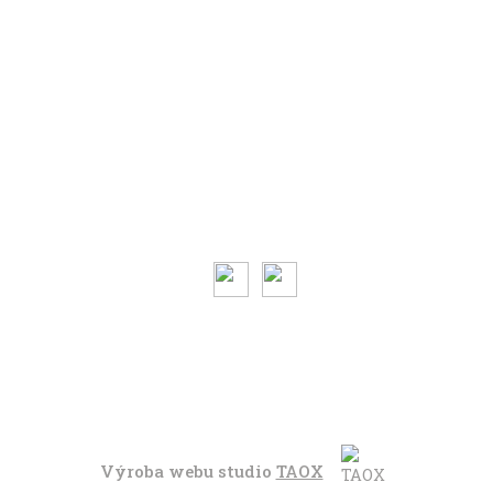
Volným stylem
V leže
Trochu jinak
Klíčová slova
Autoři
Magazín ke stažení
O magazínu VENKU
Kontaktujte nás
Výroba webu studio
TAOX