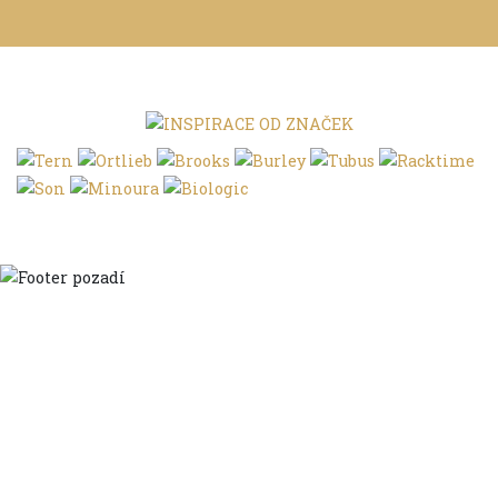
Domů
Ve městě
S dětmi
Do dálek
S nákladem