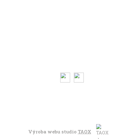
Volným stylem
V leže
Trochu jinak
Klíčová slova
Autoři
Magazín ke stažení
O magazínu VENKU
Kontaktujte nás
Výroba webu studio
TAOX