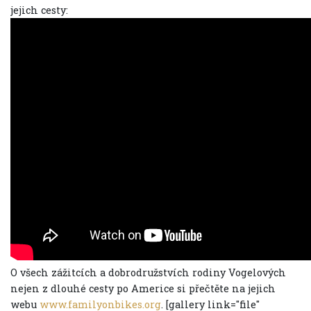
jejich cesty:
O všech zážitcích a dobrodružstvích rodiny Vogelových
nejen z dlouhé cesty po Americe si přečtěte na jejich
webu
www.familyonbikes.org
. [gallery link="file"