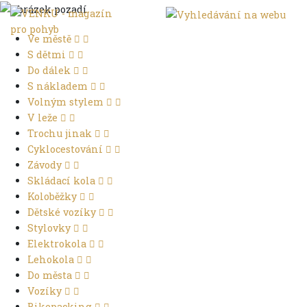
Ve městě
S dětmi
Do dálek
S nákladem
Volným stylem
V leže
Trochu jinak
Cyklocestování
Závody
Skládací kola
Koloběžky
Dětské vozíky
Stylovky
Elektrokola
Lehokola
Do města
Vozíky
Bikepacking