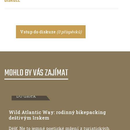
DISKUZE
Vstup do diskuze
(0 příspěvků)
MOHLO BY VÁS ZAJÍMAT
Do dálek
Wild Atlantic Way: rodinný bikepacking
deštivým Irskem
Déšť. Ne to jemné poetické mžení z turistických