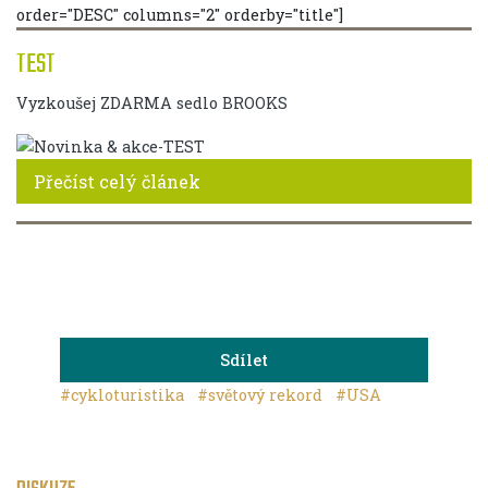
order="DESC" columns="2" orderby="title"]
TEST
Vyzkoušej ZDARMA sedlo BROOKS
Přečíst celý článek
Sdílet
#cykloturistika
#světový rekord
#USA