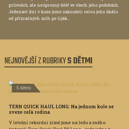
průvodců, ale neúprosný déšť ve všech jeho podobách.
Jedenáct dní v kuse jsme zakoušeli celou jeho škálu
od přízračných mlh po liják...
NEJNOVĚJŠÍ Z RUBRIKY
S DĚTMI
S dětmi
TERN QUICK HAUL LONG: Na jednom kole se
sveze celá rodina
V letošní rekordní zimě jsme na ledu a sněhu