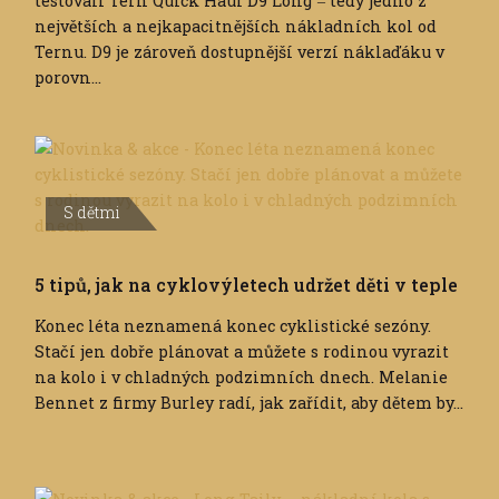
testovali Tern Quick Haul D9 Long ‒ tedy jedno z
největších a nejkapacitnějších nákladních kol od
Ternu. D9 je zároveň dostupnější verzí náklaďáku v
porovn...
S dětmi
5 tipů, jak na cyklovýletech udržet děti v teple
Konec léta neznamená konec cyklistické sezóny.
Stačí jen dobře plánovat a můžete s rodinou vyrazit
na kolo i v chladných podzimních dnech. Melanie
Bennet z firmy Burley radí, jak zařídit, aby dětem by...