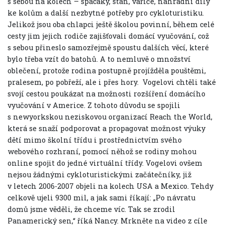
s sebou na kolech – spacáky, stan, vařiče, náhradní díly
ke kolům a další nezbytné potřeby pro cykloturistiku.
Jelikož jsou oba chlapci ještě školou povinní, během celé
cesty jim jejich rodiče zajišťovali domácí vyučování, což
s sebou přineslo samozřejmě spoustu dalších věcí, které
bylo třeba vzít do batohů. A to nemluvě o množství
oblečení, protože rodina postupně projížděla pouštěmi,
pralesem, po pobřeží, ale i přes hory.
Vogelovi chtěli také
svojí cestou poukázat na možnosti rozšíření domácího
vyučování v Americe. Z tohoto důvodu se spojili
s newyorkskou neziskovou organizací Reach the World,
která se snaží podporovat a propagovat možnost výuky
dětí mimo školní třídu i prostřednictvím svého
webového rozhraní, pomocí něhož se rodiny mohou
online spojit do jedné virtuální třídy. Vogelovi ovšem
nejsou žádnými cykloturistickými začátečníky, již
v letech 2006-2007 objeli na kolech USA a Mexico. Tehdy
celkově ujeli 9300 mil, a jak sami říkají: „Po návratu
domů jsme věděli, že chceme víc. Tak se zrodil
Panamerický sen,“ říká Nancy. Mrkněte na video z cíle