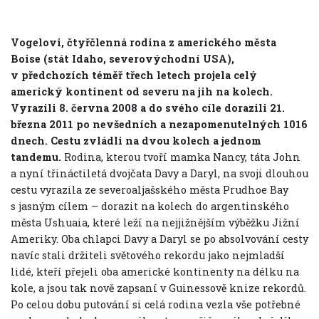
Vogelovi, čtyřčlenná rodina z amerického města
Boise (stát Idaho, severovýchodní USA),
v předchozích téměř třech letech projela celý
americký kontinent od severu na jih na kolech.
Vyrazili 8. června 2008 a do svého cíle dorazili 21.
března 2011 po nevšedních a nezapomenutelných 1016
dnech. Cestu zvládli na dvou kolech a jednom
tandemu.
Rodina, kterou tvoří mamka Nancy, táta John
a nyní třináctiletá dvojčata Davy a Daryl, na svoji dlouhou
cestu vyrazila ze severoaljašského města Prudhoe Bay
s jasným cílem – dorazit na kolech do argentinského
města Ushuaia, které leží na nejjižnějším výběžku Jižní
Ameriky. Oba chlapci Davy a Daryl se po absolvování cesty
navíc stali držiteli světového rekordu jako nejmladší
lidé, kteří přejeli oba americké kontinenty na délku na
kole, a jsou tak nově zapsaní v Guinessově knize rekordů.
Po celou dobu putování si celá rodina vezla vše potřebné