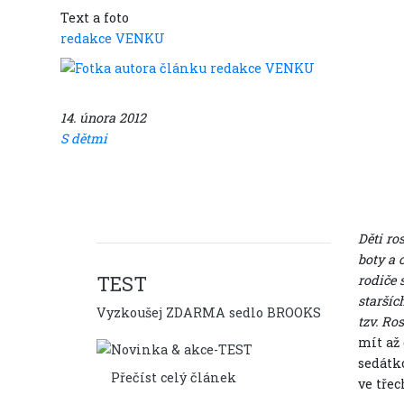
Text a foto
redakce VENKU
14. února 2012
S dětmi
Děti ro
boty a 
TEST
rodiče 
staršíc
Vyzkoušej ZDARMA sedlo BROOKS
tzv. Ro
mít až
sedátk
Přečíst celý článek
ve třec