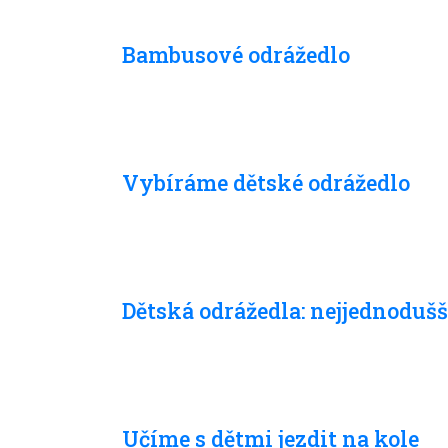
S dětmi
Bambusové odrážedlo
S dětmi
Vybíráme dětské odrážedlo
S dětmi
Dětská odrážedla: nejjednoduš
S dětmi
Učíme s dětmi jezdit na kole