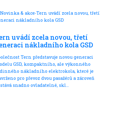
S dětmi
ern uvádí zcela novou, třetí
eneraci nákladního kola GSD
olečnost Tern představuje novou generaci
odelu GSD, kompaktního, ale výkonného
dinného nákladního elektrokola, které je
vrženo pro převoz dvou pasažérů a zároveň
stává snadno ovladatelné, skl...