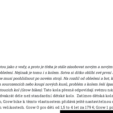
stou jako z vody, a proto je třeba je stále zásobovat novým a nový
oblečení. Nejinak je tomu i s kolem. Sotva si dítko oblíbí své první
se musí poohlídnout po novém stroji. Na rozdíl od oblečení a bot, k
h sourozencích nebo koupí nových kusů, problém s kolem řeší špa
stoucích kol (Grow bikes).
Tato kola přesně odpovídají svému názv
 dvakrát déle než standardní dětské kolo.
Zatímco dětská kola
o, Grow bike k těmto vlastnostem přidává ještě nastavitelnou
h velikostech. Grow O pro děti od 1,5 to 4 let za 179 €; Grow 1 p