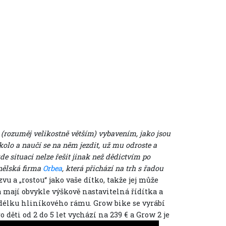
m (rozuměj velikostně větším) vybavením, jako jsou
 kolo a naučí se na něm jezdit, už mu odroste a
de situaci nelze řešit jinak než dědictvím po
nělská firma
Orbea
, která přichází na trh s řadou
u a „rostou“ jako vaše dítko, takže jej může
 mají obvykle výškově nastavitelná řídítka a
 délku hliníkového rámu. Grow bike se vyrábí
ro děti od 2 do 5 let vychází na 239 € a Grow 2 je