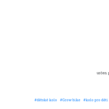
určen p
#dětské kolo
#Grow bike
#kolo pro děti
Sdílet