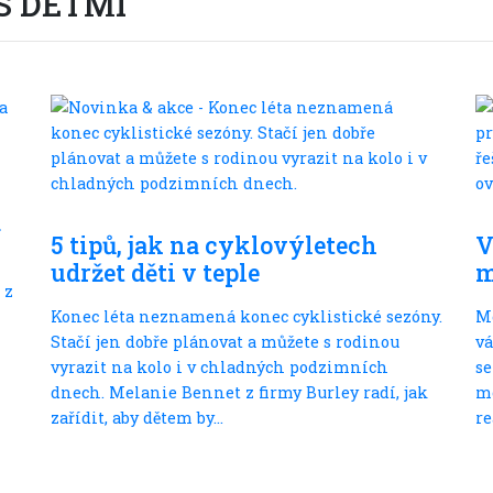
S DĚTMI
S dětmi
a
5 tipů, jak na cyklovýletech
V
udržet děti v teple
m
 z
Konec léta neznamená konec cyklistické sezóny.
M
Stačí jen dobře plánovat a můžete s rodinou
vá
vyrazit na kolo i v chladných podzimních
se
dnech. Melanie Bennet z firmy Burley radí, jak
mo
zařídit, aby dětem by...
re