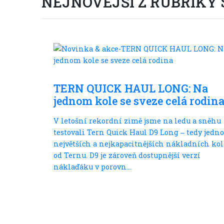
NEJNOVĚJŠÍ Z RUBRIKY
S dětmi
TERN QUICK HAUL LONG: Na
jednom kole se sveze celá rodin
V letošní rekordní zimě jsme na ledu a sněhu
testovali Tern Quick Haul D9 Long ‒ tedy jedno
největších a nejkapacitnějších nákladních kol
od Ternu. D9 je zároveň dostupnější verzí
náklaďáku v porovn...