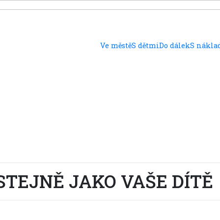
Ve městě
S dětmi
Do dálek
S nákl
STEJNĚ JAKO VAŠE DÍTĚ