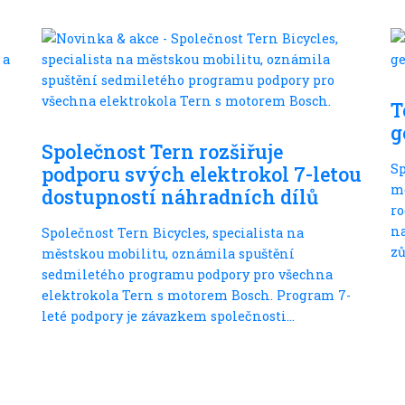
T
S dětmi
g
Společnost Tern rozšiřuje
Sp
podporu svých elektrokol 7-letou
m
dostupností náhradních dílů
ro
na
Společnost Tern Bicycles, specialista na
zů
městskou mobilitu, oznámila spuštění
sedmiletého programu podpory pro všechna
elektrokola Tern s motorem Bosch. Program 7-
leté podpory je závazkem společnosti...