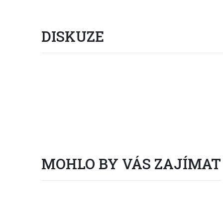
DISKUZE
Vstup do diskuze
(0 příspěvků)
MOHLO BY VÁS ZAJÍMAT