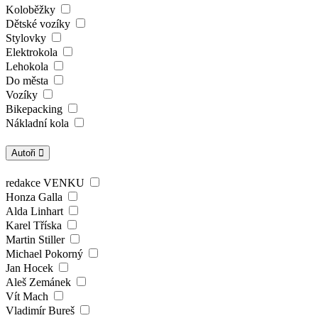
Koloběžky
Dětské vozíky
Stylovky
Elektrokola
Lehokola
Do města
Vozíky
Bikepacking
Nákladní kola
Autoři
redakce VENKU
Honza Galla
Alda Linhart
Karel Tříska
Martin Stiller
Michael Pokorný
Jan Hocek
Aleš Zemánek
Vít Mach
Vladimír Bureš