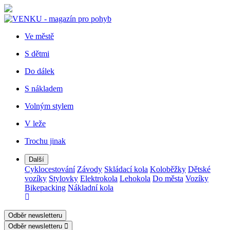
Ve městě
S dětmi
Do dálek
S nákladem
Volným stylem
V leže
Trochu jinak
Další
Cyklocestování
Závody
Skládací kola
Koloběžky
Dětské
vozíky
Stylovky
Elektrokola
Lehokola
Do města
Vozíky
Bikepacking
Nákladní kola
Odběr newsletteru
Odběr newsletteru