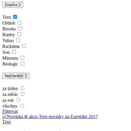
Značka
Tern
Ortlieb
Brooks
Burley
Tubus
Racktime
Son
Minoura
Biologic
Nejčtenější
za týden
za měsíc
za rok
všechny
Filtrovat
Tern