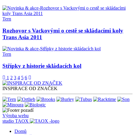
Tern
Rozhovor s Vackovými o cestě se skládacími koly
Trans Asia 2011
Tern
Střípky z historie skládacích kol
1
2
3
4
5
6
INSPIRACE OD ZNAČEK
Výroba webu
studio
TAOX
Domů