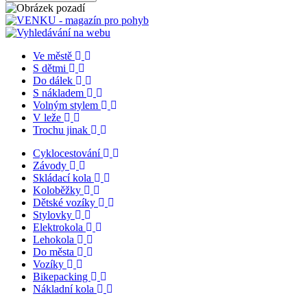
Ve městě
S dětmi
Do dálek
S nákladem
Volným stylem
V leže
Trochu jinak
Cyklocestování
Závody
Skládací kola
Koloběžky
Dětské vozíky
Stylovky
Elektrokola
Lehokola
Do města
Vozíky
Bikepacking
Nákladní kola