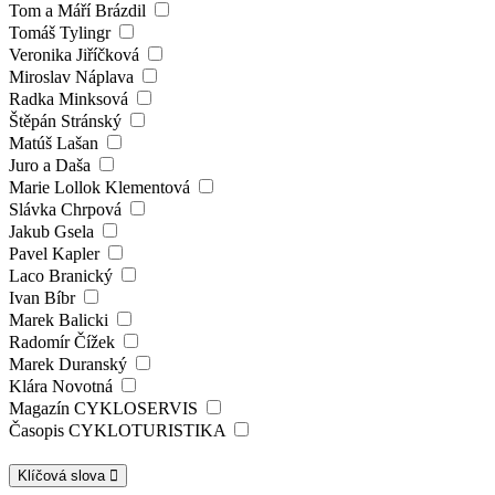
Tom a Máří Brázdil
Tomáš Tylingr
Veronika Jiříčková
Miroslav Náplava
Radka Minksová
Štěpán Stránský
Matúš Lašan
Juro a Daša
Marie Lollok Klementová
Slávka Chrpová
Jakub Gsela
Pavel Kapler
Laco Branický
Ivan Bíbr
Marek Balicki
Radomír Čížek
Marek Duranský
Klára Novotná
Magazín CYKLOSERVIS
Časopis CYKLOTURISTIKA
Klíčová slova