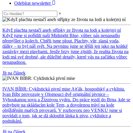
Odebírat newsletter
×
Když plachta nestačí aneb střípky ze života na lodi a kole(m) ní
Když jsme si pořídili naši Midnight Blue, vůbec nás nenapadlo
přemýšlet o kolech. Chtěli jsme plout. Plachty, vítr, slaná voda,
dálky – to byl náš svět. Na pevninu jsme se těšili jen jako na krátké
zastávky mezi plavbami. Jenže brzy jsme zjistili, že realita života na
lodi má své drobné, ale důležité detaily, které vás na začátku vůbec
nenapadnou.
Jít na článek
IVAN BÍBR: Cyklistická pivní mise
Ajťák, hospodský a cyklista.
Ivan Bíbr provozuje v Olomouci dvě originální pivnice –
Vyhoukanou sovu a Žíznivou vydru. Do práce jezdí do Brna, kde se
pohybuje na skládacím kole Tern, a dovolenou tráví na kole
objížděním malých pivovarů. V rozhovoru pro VENKU jsme si
povídali o tom, jak se dá skloubit láska k pivu, cyklistice a
podnikání.
Jít na článek