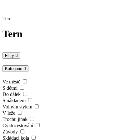
Tern
Tern
Filtry
Kategorie
Ve městě
S dětmi
Do dálek
S nákladem
Volným stylem
V leže
Trochu jinak
Cyklocestování
Závody
Skládací kola