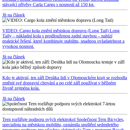
stávající přívěsy Carla Cargo s nosností až 150 kg.
Jít na článek
VIDEO: Cargo kola změní městskou dopravu (Long Tail)
Long
Taily – nákladní kola s prodlouženou zadní stavbou – nabízí
praktické řešení, které kombinuje stabilitu, snadnou ovladatelnost a
vysokou nosnost.
Jít na článek
Kdo je aktivní, ten září
Desítka lidí v Olomouckém kraji se rozhodla
změnit své dopravní chování a po celé září používat v běžném
životě zejména kola.
Jít na článek
Tern rozšiřuje podporu svých elektrokol
Společnost Tern Bicycles,
specialista na městskou mobilitu, oznámila spuštění sedmiletého
programu podpory pro všechna elektrokola Tern s motorem Bosch.