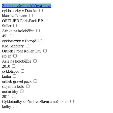
Zobrazit všechna klíčová slova
cyklostezky v Dánsku
klaus volkmann
ORTLIEB Fork-Pack BP
Stiller
Afrika na koloběžce
451
cyklostezky v Evropě
KM Saddlery
Ortlieb Front Roller City
stojan
Asie na koloběžce
2010
cyklotábor
kniha
ortlieb gravel pack
stojan na kolo
noční trhy
2011
Cyklotoulky s dětmi vozíkem a nočníkem
knihy