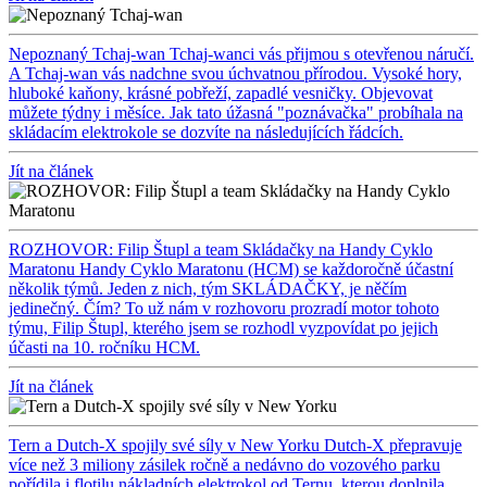
Nepoznaný Tchaj-wan
Tchaj-wanci vás přijmou s otevřenou náručí.
A Tchaj-wan vás nadchne svou úchvatnou přírodou. Vysoké hory,
hluboké kaňony, krásné pobřeží, zapadlé vesničky. Objevovat
můžete týdny i měsíce. Jak tato úžasná "poznávačka" probíhala na
skládacím elektrokole se dozvíte na následujících řádcích.
Jít na článek
ROZHOVOR: Filip Štupl a team Skládačky na Handy Cyklo
Maratonu
Handy Cyklo Maratonu (HCM) se každoročně účastní
několik týmů. Jeden z nich, tým SKLÁDAČKY, je něčím
jedinečný. Čím? To už nám v rozhovoru prozradí motor tohoto
týmu, Filip Štupl, kterého jsem se rozhodl vyzpovídat po jejich
účasti na 10. ročníku HCM.
Jít na článek
Tern a Dutch-X spojily své síly v New Yorku
Dutch-X přepravuje
více než 3 miliony zásilek ročně a nedávno do vozového parku
pořídila i flotilu nákladních elektrokol od Ternu, kterou doplnila