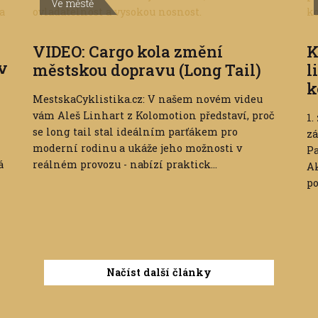
Ve městě
VIDEO: Cargo kola změní
K
 v
městskou dopravu (Long Tail)
l
k
MestskaCyklistika.cz: V našem novém videu
vám Aleš Linhart z Kolomotion představí, proč
1.
se long tail stal ideálním parťákem pro
zá
moderní rodinu a ukáže jeho možnosti v
Pa
á
reálném provozu - nabízí praktick...
Ak
po
Načíst další články