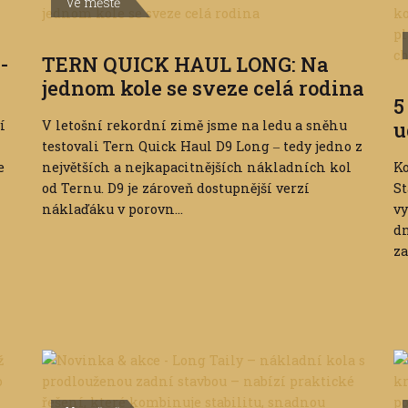
Ve městě
-
TERN QUICK HAUL LONG: Na
jednom kole se sveze celá rodina
5
í
V letošní rekordní zimě jsme na ledu a sněhu
u
testovali Tern Quick Haul D9 Long ‒ tedy jedno z
e
největších a nejkapacitnějších nákladních kol
Ko
od Ternu. D9 je zároveň dostupnější verzí
St
náklaďáku v porovn...
vy
dn
za