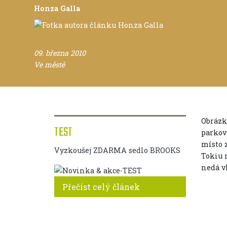
Honza Galla
09. března 2010
Ve městě
Obrázk
TEST
parkovi
místo 
Vyzkoušej ZDARMA sedlo BROOKS
Tokiu 
nedá vl
Přečíst celý článek