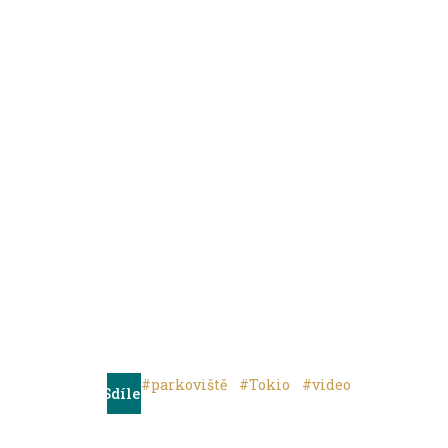
#parkoviště
#Tokio
#video
Sdílet