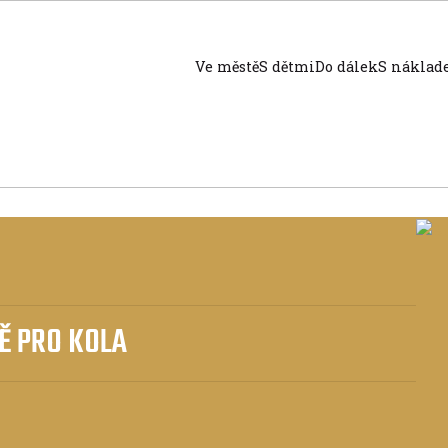
Ve městě
S dětmi
Do dálek
S nákla
Ě PRO KOLA