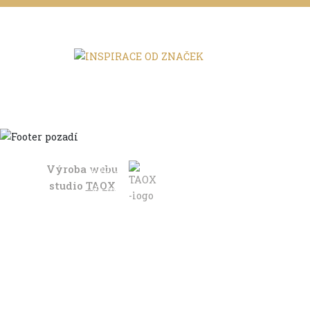
Výroba webu
Domů
studio
TAOX
Ve městě
S dětmi
Do dálek
S nákladem
Volným stylem
V leže