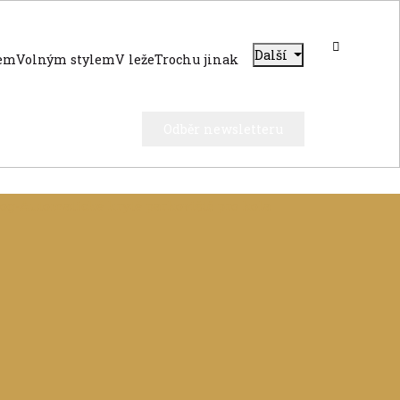
Další
dem
Volným stylem
V leže
Trochu jinak
Odběr newsletteru