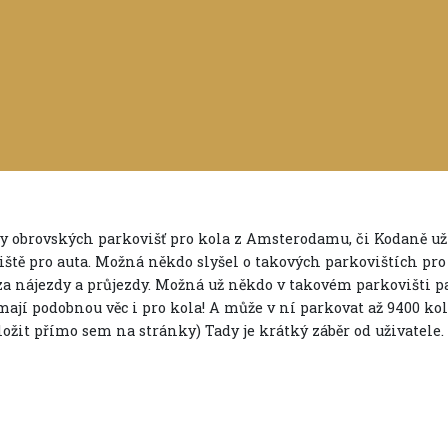
y obrovských parkovišť pro kola z Amsterodamu, či Kodaně už js
ště pro auta. Možná někdo slyšel o takových parkovištích pro a
za nájezdy a průjezdy. Možná už někdo v takovém parkovišti pa
mají podobnou věc i pro kola! A může v ní parkovat až 9400 k
ožit přímo sem na stránky) Tady je krátký záběr od uživatele.