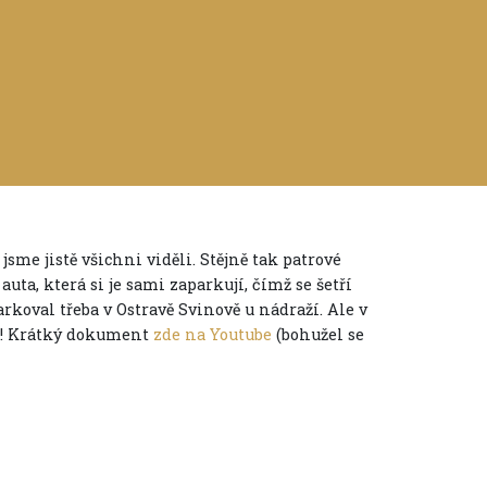
me jistě všichni viděli. Stějně tak patrové
uta, která si je sami zaparkují, čímž se šetří
rkoval třeba v Ostravě Svinově u nádraží. Ale v
ol! Krátký dokument
zde na Youtube
(bohužel se