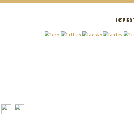
INSPIRA
Klíčová slova
O magazínu VE
Autoři
Kontaktujte nás
Magazín ke stažení