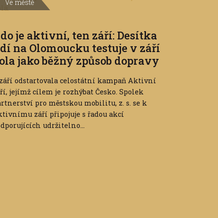
Ve městě
do je aktivní, ten září: Desítka
idí na Olomoucku testuje v září
ola jako běžný způsob dopravy
 září odstartovala celostátní kampaň Aktivní
ří, jejímž cílem je rozhýbat Česko. Spolek
rtnerství pro městskou mobilitu, z. s. se k
tivnímu září připojuje s řadou akcí
dporujících udržitelno...