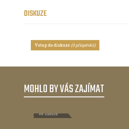
DISKUZE
Vstup do diskuze
(0 příspěvků)
MOHLO BY VÁS ZAJÍMAT
Ve městě