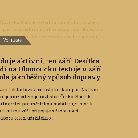
Ve městě
do je aktivní, ten září: Desítka
idí na Olomoucku testuje v září
ola jako běžný způsob dopravy
 září odstartovala celostátní kampaň Aktivní
ří, jejímž cílem je rozhýbat Česko. Spolek
rtnerství pro městskou mobilitu, z. s. se k
tivnímu září připojuje s řadou akcí
dporujících udržitelno...