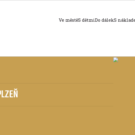
Ve městě
S dětmi
Do dálek
S nákla
 PLZEŇ