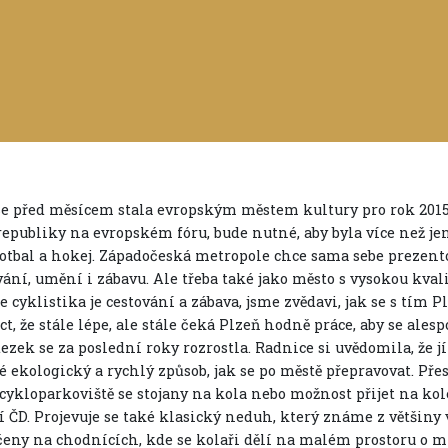
se před měsícem stala evropským městem kultury pro rok 20
republiky na evropském fóru, bude nutné, aby byla více než je
fotbal a hokej. Západočeská metropole chce sama sebe prezento
ání, umění i zábavu. Ale třeba také jako město s vysokou kval
e cyklistika je cestování a zábava, jsme zvědavi, jak se s tím 
íct, že stále lépe, ale stále čeká Plzeň hodně práce, aby se al
ezek se za poslední roky rozrostla. Radnice si uvědomila, že j
é ekologický a rychlý způsob, jak se po městě přepravovat. Pře
, cykloparkoviště se stojany na kola nebo možnost přijet na 
í ČD. Projevuje se také klasický neduh, který známe z většiny 
eny na chodnících, kde se kolaři dělí na malém prostoru o mí