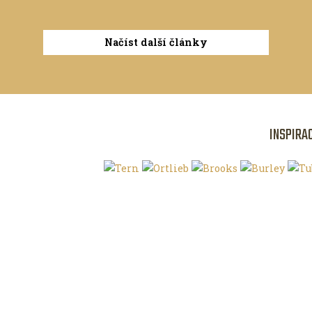
Načíst další články
INSPIRA
Klíčová slova
O magazínu VE
Autoři
Kontaktujte nás
Magazín ke stažení