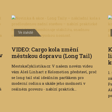
Ve městě
VIDEO: Cargo kola změní
K
 v
městskou dopravu (Long Tail)
l
k
MestskaCyklistika.cz: V našem novém videu
vám Aleš Linhart z Kolomotion představí, proč
1.
se long tail stal ideálním parťákem pro
zá
moderní rodinu a ukáže jeho možnosti v
Pa
á
reálném provozu - nabízí praktick...
Ak
po