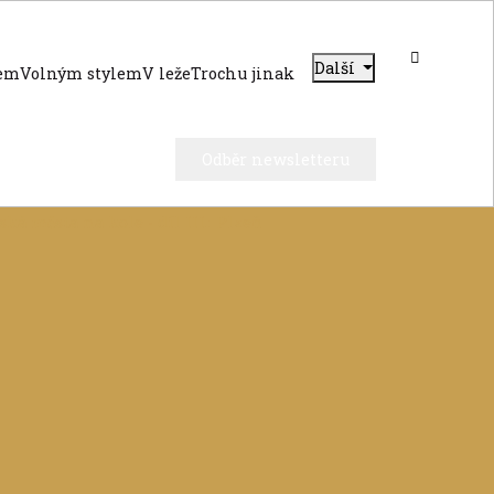
Další
dem
Volným stylem
V leže
Trochu jinak
Odběr newsletteru