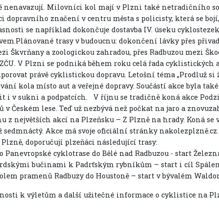
 nenavazují. Milovníci kol mají v Plzni také netradičního soup
i dopravního značení v centru města s policisty, která se bojí
asnosti se například dokončuje dostavba IV. úseku cyklostez
em.Plánované trasy v budoucnu: dokončení lávky přes přivadě
zi Škvrňany a zoologickou zahradou, přes Radbuzou mezi Ško
 ZČU. V Plzni se podniká během roku celá řada cyklistických a
porovat právě cyklistickou dopravu. Letošní téma „Prodluž si 
vání kola místo aut a veřejné dopravy. Součástí akce byla tak
dit i v sukni a podpatcích. V říjnu se tradičně koná akce Po
tů v Českém lese. Teď už nezbývá než počkat na jaro a znovuzah
nu z největších akcí na Plzeňsku – Z Plzně na hrady. Koná se 
ž sedmnáctý. Akce má svoje oficiální stránky nakolezplzně.cz.
 Plzně, doporučují plzeňáci následující trasy:
o Panevropské cyklotrase do Bělé nad Radbuzou - start Železn
rdskými bučinami k Padrťským rybníkům – start i cíl Spálen
olem pramenů Radbuzy do Houstoně – start v bývalém Waldorf
nosti k výletům a další užitečné informace o cyklistice na P