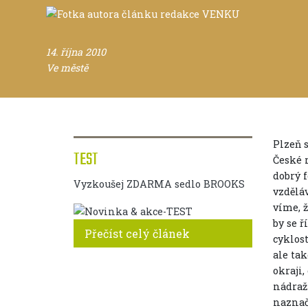
14. října 2010
Ve městě
Plzeň 
TEST
České 
dobrý 
Vyzkoušej ZDARMA sedlo BROOKS
vzděláv
víme, ž
by se ř
Přečíst celý článek
cyklost
ale tak
okraji
nádraž
naznač