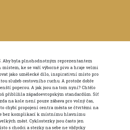
15. Aby byla plnohodnotným reprezentantem
n místem, ke se vaří výborné pivo a hraje velmi
vat jako umělecké dílo, inspirativní místo pro
itou služeb cestovního ruchu. A protože dobře
Plenští poperou. A jak jsou na tom nyní? Chtělo
espoň přiblížila západoevropským standardům. Síť
ízda na kole není pouze zábava pro volný čas,
sto chybí propojení centra města se čtvrtěmi na
kole bez komplikací k místnímu hlavnímu
velkých měst. Cyklostezky jsou často jen
sto s chodci a stezky na sebe ne vždycky