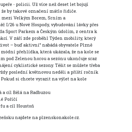
eře - policii. Už více než deset let bojují
, že by takové označení mátlo řidiče.
ek mezi Velkým Borem, Srním a
č I/26 u Nové Hospody, vybudování lávky přes
da Sport Parkem a Českým údolím, z centra k
kcí. V září zde proběhl Týden mobility, který
život – buď aktivní“ nabádá obyvatele Plzně
é módní přehlídka, která ukázala, že na kole se
dzim pod Zelenou horou a sezónu ukončuje sraz
ájení cyklistické sezony. Těšit se můžete třeba
vždy poslední květnovou neděli a příští ročník
 Pokud si chcete vyrazit na výlet na kole
á a cíl Bělá na Radbuzou
é Poříčí
u a cíl Houstoň
lzeňsku najdete na plzenskonakole.cz.