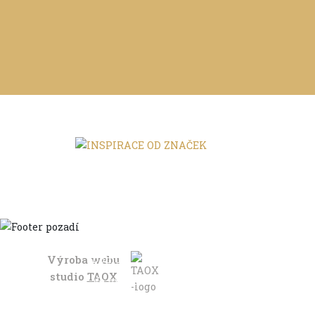
Výroba webu
Domů
studio
TAOX
Ve městě
S dětmi