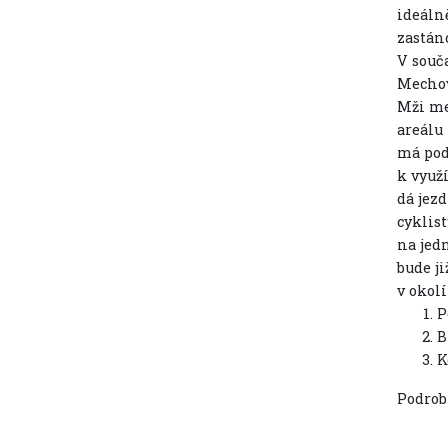
ideálně
zastánc
V souč
Mechov
Mži me
areálu
má pod
k využí
dá jez
cyklis
na jed
bude ji
v okolí
P
B
K
Podrob