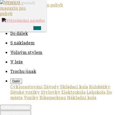
Ve městě
S dětmi
Do dálek
S nákladem
Volným stylem
V leže
Trochu jinak
Další
Cyklocestování
Závody
Skládací kola
Koloběžky
Dětské vozíky
Stylovky
Elektrokola
Lehokola
Do
města
Vozíky
Bikepacking
Nákladní kola
Odběr newsletteru
Odběr newsletteru