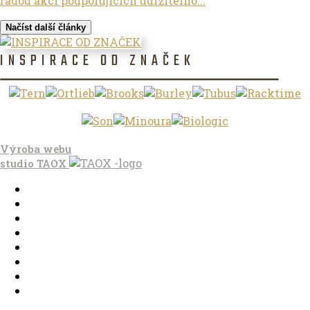
řadou akcí podporujících udržitelno...
Načíst další články
INSPIRACE OD ZNAČEK
Výroba webu
studio
TAOX
Domů
Ve městě
S dětmi
Do dálek
S nákladem
Volným stylem
V leže
Trochu jinak