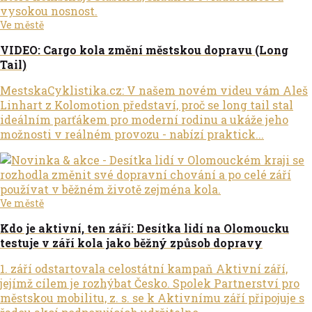
Ve městě
VIDEO: Cargo kola změní městskou dopravu (Long
Tail)
MestskaCyklistika.cz: V našem novém videu vám Aleš
Linhart z Kolomotion představí, proč se long tail stal
ideálním parťákem pro moderní rodinu a ukáže jeho
možnosti v reálném provozu - nabízí praktick...
Ve městě
Kdo je aktivní, ten září: Desítka lidí na Olomoucku
testuje v září kola jako běžný způsob dopravy
1. září odstartovala celostátní kampaň Aktivní září,
jejímž cílem je rozhýbat Česko. Spolek Partnerství pro
městskou mobilitu, z. s. se k Aktivnímu září připojuje s