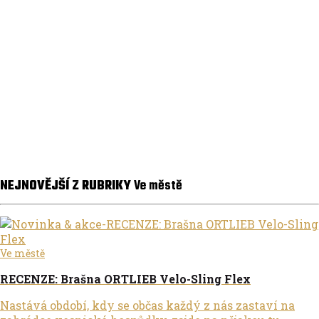
kompaktním kolem bude život ve městě o něco
jednodušší, pohodlnější a také mnohe...
Ve městě
e-TEST: Nově a s jistotou - TERN VEKTRON Q9
Těžko si představit něco víc, něco lepšího pro pojíždění
na kole po městě než skládací kolo TERN VEKTRON Q9.
Malá kola, skládací rám, a ještě k tomu pohon
elektromotorem, to je pro...
NEJNOVĚJŠÍ Z RUBRIKY
Ve městě
Ve městě
RECENZE: Brašna ORTLIEB Velo-Sling Flex
Nastává období, kdy se občas každý z nás zastaví na