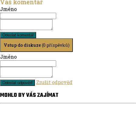
Váš komentář
Jméno
Odeslat komentář
Vstup do diskuze
(0 příspěvků)
Jméno
Zrušit odpověď
Odeslat odpověď
MOHLO BY VÁS ZAJÍMAT
Ve městě
Kdo je aktivní, ten září: Desítka lidí na Olomoucku
testuje v září kola jako běžný způsob dopravy