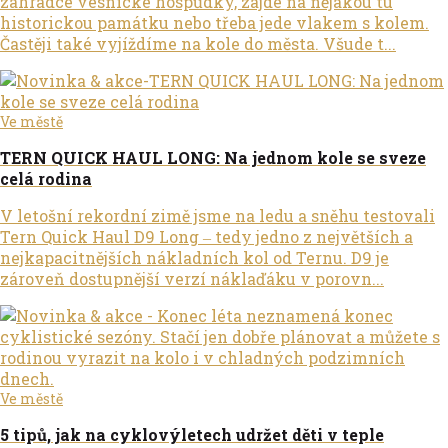
zahrádce vesnické hospůdky, zajde na nějakou tu
historickou památku nebo třeba jede vlakem s kolem.
Častěji také vyjíždíme na kole do města. Všude t...
Ve městě
TERN QUICK HAUL LONG: Na jednom kole se sveze
celá rodina
V letošní rekordní zimě jsme na ledu a sněhu testovali
Tern Quick Haul D9 Long ‒ tedy jedno z největších a
nejkapacitnějších nákladních kol od Ternu. D9 je
zároveň dostupnější verzí náklaďáku v porovn...
Ve městě
5 tipů, jak na cyklovýletech udržet děti v teple