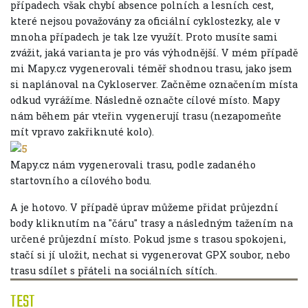
případech však chybí absence polních a lesních cest,
které nejsou považovány za oficiální cyklostezky, ale v
mnoha případech je tak lze využít. Proto musíte sami
zvážit, jaká varianta je pro vás výhodnější. V mém případě
mi Mapy.cz vygenerovali téměř shodnou trasu, jako jsem
si naplánoval na Cykloserver. Začněme označením místa
odkud vyrážíme. Následně označte cílové místo. Mapy
nám během pár vteřin vygenerují trasu (nezapomeňte
mít vpravo zakřiknuté kolo).
Mapy.cz nám vygenerovali trasu, podle zadaného
startovního a cílového bodu.
A je hotovo. V případě úprav můžeme přidat průjezdní
body kliknutím na "čáru" trasy a následným tažením na
určené průjezdní místo. Pokud jsme s trasou spokojeni,
stačí si jí uložit, nechat si vygenerovat GPX soubor, nebo
trasu sdílet s přáteli na sociálních sítích.
TEST