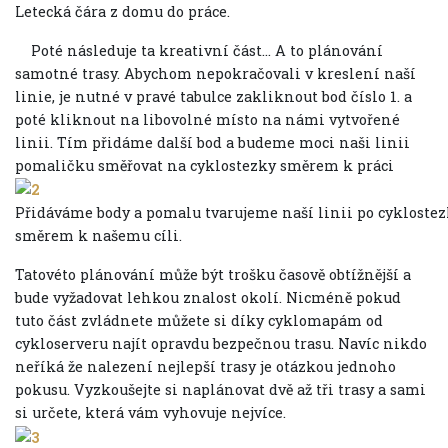
Letecká čára z domu do práce.
Poté následuje ta kreativní část... A to plánování
samotné trasy. Abychom nepokračovali v kreslení naší
linie, je nutné v pravé tabulce zakliknout bod číslo 1. a
poté kliknout na libovolné místo na námi vytvořené
linii. Tím přidáme další bod a budeme moci naši linii
pomaličku směřovat na cyklostezky směrem k práci
Přidáváme body a pomalu tvarujeme naší linii po cykloste
směrem k našemu cíli.
Tatovéto plánování může být trošku časově obtížnější a
bude vyžadovat lehkou znalost okolí. Nicméně pokud
tuto část zvládnete můžete si díky cyklomapám od
cykloserveru najít opravdu bezpečnou trasu. Navíc nikdo
neříká že nalezení nejlepší trasy je otázkou jednoho
pokusu. Vyzkoušejte si naplánovat dvě až tři trasy a sami
si určete, která vám vyhovuje nejvíce.