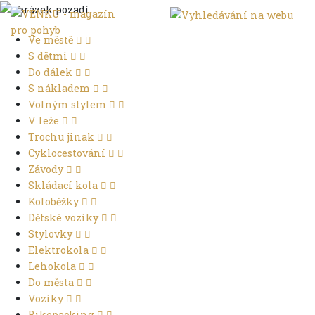
Ve městě
S dětmi
Do dálek
S nákladem
Volným stylem
V leže
Trochu jinak
Cyklocestování
Závody
Skládací kola
Koloběžky
Dětské vozíky
Stylovky
Elektrokola
Lehokola
Do města
Vozíky
Bikepacking