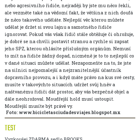
nebo agresivního řidiče, nejraději by jste mu něco řekli,
ale vezměte také na vědomí fakt, že většina z nich doufá
že něco takového uděláte. Nejlepší věc kterou můžete
udělat je držet si svou lajnu a samotného řidiče
ignorovat. Pokud vás však řidič stále obtěžuje či ohrožuje,
je dobré se na chvíli postavit stranou a rychle si zapsat
jeho SPZ, kterou ohlásíte příslušným orgánům. Nemusí
to mít na řidiče žádný dopad, nicméně je to to nejlepší co
v dané situaci můžete udělat. Nezapomeňte na to, že jste
na silnici nejpomalejší a nejzranitelnější účastník
dopravního provozu, a i když máte právo na kus své cesty,
musíte v takovýchto situacích udržet svůj hněv a
naštvanému řidiči dát prostor, aby vás bezpečně objel a
dále neohrožoval. Moudřejší hold musí ustoupit.
Moudřejší musíte být právě vy.
Foto: www.bicicletasciudadesviajes.blogspot.mx
TEST
Vyzkoušej ZDARMA sedlo BROOKS