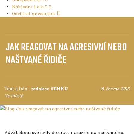
Nákladní kola
Odebírat newsletter
JAK REAGOVAT NA AGRESIVNÍ NEBO
NAŠTVANÉ ŘIDIČE
Text a foto
-
redakce VENKU
18. června 2015
Ve městě
Když během své jízdy do práce narazíte na naštvaného,