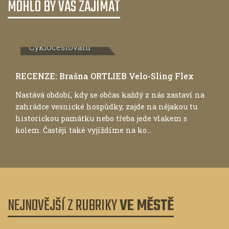
MOHLO BY VÁS ZAJÍMAT
Cyklocestování
RECENZE: Brašna ORTLIEB Velo-Sling Flex
Nastává období, kdy se občas každý z nás zastaví na
zahrádce vesnické hospůdky, zajde na nějakou tu
historickou památku nebo třeba jede vlakem s
kolem. Častěji také vyjíždíme na ko...
NEJNOVĚJŠÍ Z RUBRIKY
VE MĚSTĚ