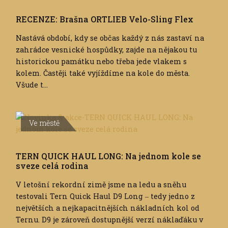
RECENZE: Brašna ORTLIEB Velo-Sling Flex
Nastává období, kdy se občas každý z nás zastaví na
zahrádce vesnické hospůdky, zajde na nějakou tu
historickou památku nebo třeba jede vlakem s
kolem. Častěji také vyjíždíme na kole do města.
Všude t...
Ve městě
TERN QUICK HAUL LONG: Na jednom kole se
sveze celá rodina
V letošní rekordní zimě jsme na ledu a sněhu
testovali Tern Quick Haul D9 Long ‒ tedy jedno z
největších a nejkapacitnějších nákladních kol od
Ternu. D9 je zároveň dostupnější verzí náklaďáku v