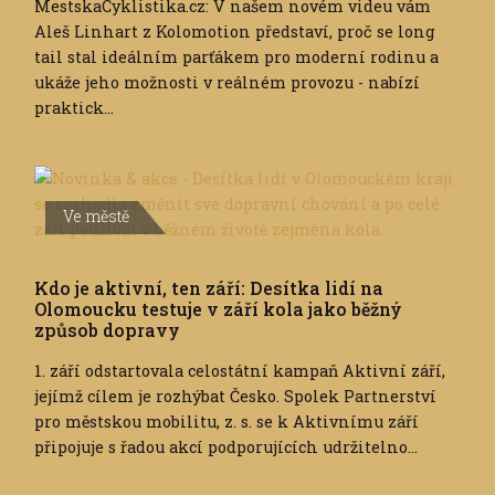
MestskaCyklistika.cz: V našem novém videu vám
Aleš Linhart z Kolomotion představí, proč se long
tail stal ideálním parťákem pro moderní rodinu a
ukáže jeho možnosti v reálném provozu - nabízí
praktick...
Ve městě
Kdo je aktivní, ten září: Desítka lidí na
Olomoucku testuje v září kola jako běžný
způsob dopravy
1. září odstartovala celostátní kampaň Aktivní září,
jejímž cílem je rozhýbat Česko. Spolek Partnerství
pro městskou mobilitu, z. s. se k Aktivnímu září
připojuje s řadou akcí podporujících udržitelno...