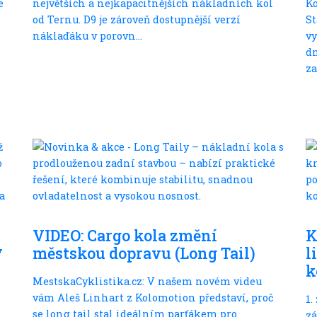
e
největších a nejkapacitnějších nákladních kol
Ko
od Ternu. D9 je zároveň dostupnější verzí
St
náklaďáku v porovn...
vy
dn
za
Ve městě
VIDEO: Cargo kola změní
K
v
městskou dopravu (Long Tail)
l
k
MestskaCyklistika.cz: V našem novém videu
vám Aleš Linhart z Kolomotion představí, proč
1.
se long tail stal ideálním parťákem pro
zá