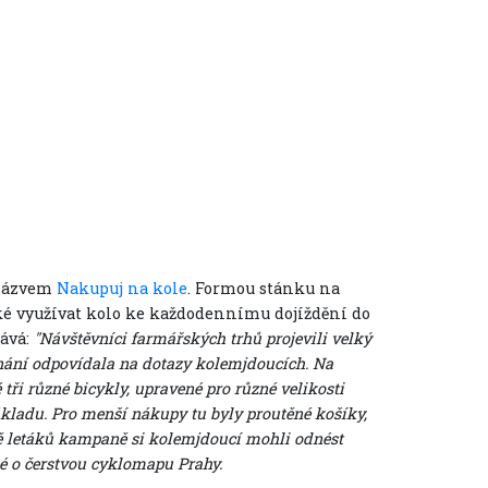
 názvem
Nakupuj na kole
. Formou stánku na
cké využívat kolo ke každodennímu dojíždění do
nává:
"Návštěvníci farmářských trhů projevili velký
nání odpovídala na dotazy kolemjdoucích. Na
 tři různé bicykly, upravené pro různé velikosti
nákladu. Pro menší nákupy tu byly proutěné košíky,
mě letáků kampaně si kolemjdoucí mohli odnést
ké o čerstvou cyklomapu Prahy.