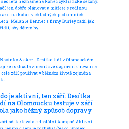
nec léta neznamená konec cyklistické sezóny.
ačí jen dobře plánovat a můžete s rodinou
razit na kolo i v chladných podzimních
ech. Melanie Bennet z firmy Burley radí, jak
řídit, aby dětem by...
Ve městě
do je aktivní, ten září: Desítka
idí na Olomoucku testuje v září
ola jako běžný způsob dopravy
 září odstartovala celostátní kampaň Aktivní
ří, jejímž cílem je rozhýbat Česko. Spolek