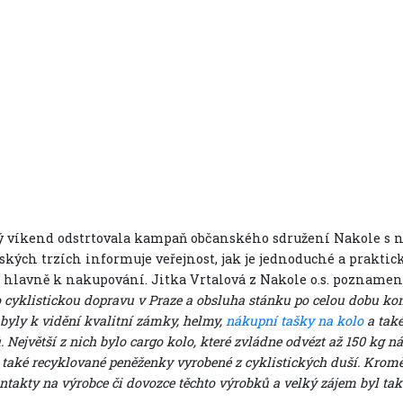
 víkend odstrtovala kampaň občanského sdružení Nakole s
ských trzích informuje veřejnost, jak je jednoduché a prakti
a hlavně k nakupování. Jitka Vrtalová z Nakole o.s. pozname
 cyklistickou dopravu v Praze a obsluha stánku po celou dobu ko
byly k vidění kvalitní zámky, helmy,
nákupní tašky na kolo
a také
 Největší z nich bylo cargo kolo, které zvládne odvézt až 150 kg 
 také recyklované peněženky vyrobené z cyklistických duší. Kro
ntakty na výrobce či dovozce těchto výrobků a velký zájem byl ta