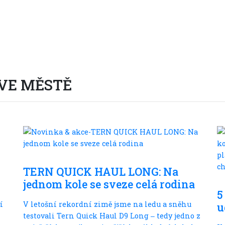
VE MĚSTĚ
Ve městě
-
TERN QUICK HAUL LONG: Na
jednom kole se sveze celá rodina
5
í
V letošní rekordní zimě jsme na ledu a sněhu
u
testovali Tern Quick Haul D9 Long ‒ tedy jedno z