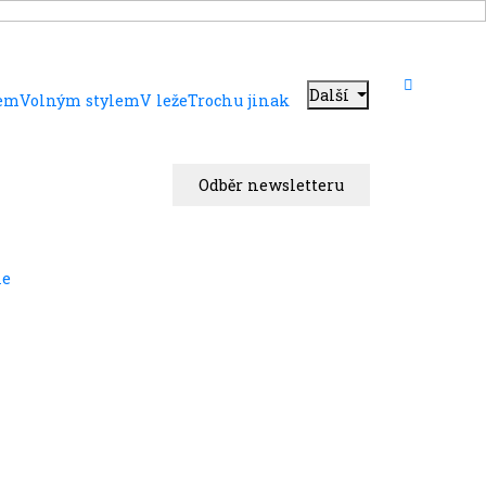
Další
dem
Volným stylem
V leže
Trochu jinak
Odběr newsletteru