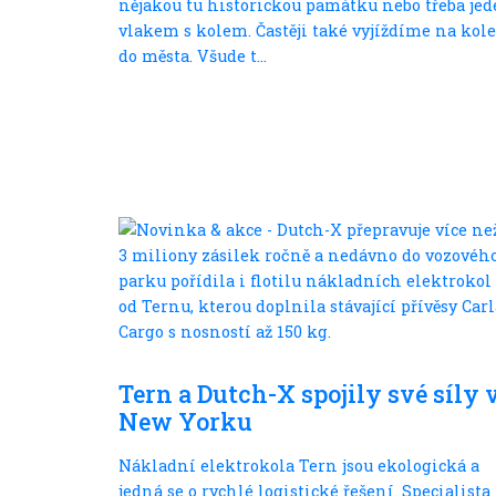
nějakou tu historickou památku nebo třeba jed
vlakem s kolem. Častěji také vyjíždíme na kole
do města. Všude t...
Ve městě
Tern a Dutch-X spojily své síly 
New Yorku
Nákladní elektrokola Tern jsou ekologická a
jedná se o rychlé logistické řešení. Specialista