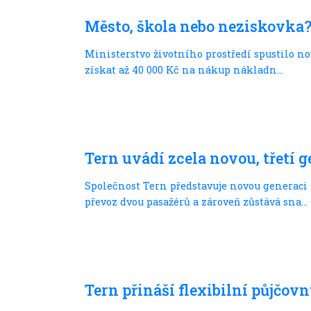
S nákladem
Město, škola nebo neziskovka?
Ministerstvo životního prostředí spustilo 
získat až 40 000 Kč na nákup nákladn...
S dětmi
Tern uvádí zcela novou, třetí 
Společnost Tern představuje novou generaci
převoz dvou pasažérů a zároveň zůstává sna...
S nákladem
Tern přináší flexibilní půjčo