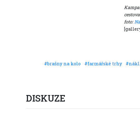
Kampaň 
cestova
foto:
Na
[galler
#brašny na kolo
#farmářské trhy
#nákl
Sdílet
DISKUZE
Vstup do diskuze
(0 příspěvků)