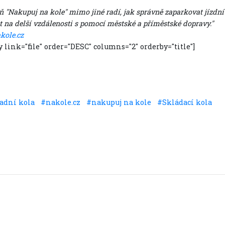
"Nakupuj na kole" mimo jiné radí, jak správně zaparkovat jízdní k
t na delší vzdálenosti s pomocí městské a příměstské dopravy."
kole.cz
y link="file" order="DESC" columns="2" orderby="title"]
adní kola
#nakole.cz
#nakupuj na kole
#Skládací kola