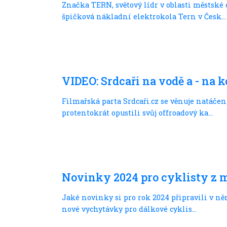
Značka TERN, světový lídr v oblasti městské
špičková nákladní elektrokola Tern v Česk...
Trochu jinak
VIDEO: Srdcaři na vodě a - na ko
Filmařská parta Srdcaři.cz se věnuje natáčen
protentokrát opustili svůj offroadový ka...
Bikepacking
Novinky 2024 pro cyklisty z 
Jaké novinky si pro rok 2024 připravili v ně
nové vychytávky pro dálkové cyklis...