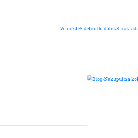
Ve městě
S dětmi
Do dálek
S nákla