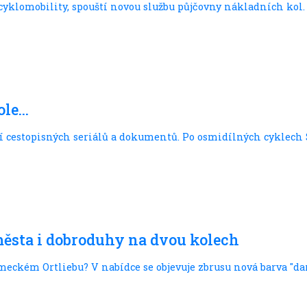
 cyklomobility, spouští novou službu půjčovny nákladních kol
le...
í cestopisných seriálů a dokumentů. Po osmidílných cyklech S
města i dobroduhy na dvou kolech
meckém Ortliebu? V nabídce se objevuje zbrusu nová barva "dar