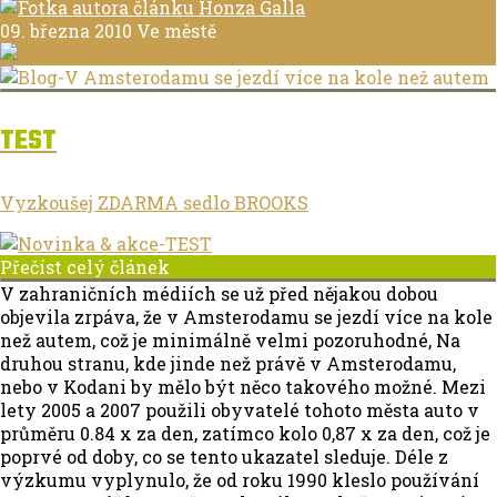
09. března 2010
Ve městě
TEST
Vyzkoušej ZDARMA sedlo BROOKS
Přečíst celý článek
V zahraničních médiích se už před nějakou dobou
objevila zrpáva, že v Amsterodamu se jezdí více na kole
než autem, což je minimálně velmi pozoruhodné, Na
druhou stranu, kde jinde než právě v Amsterodamu,
nebo v Kodani by mělo být něco takového možné. Mezi
lety 2005 a 2007 použili obyvatelé tohoto města auto v
průměru 0.84 x za den, zatímco kolo 0,87 x za den, což je
poprvé od doby, co se tento ukazatel sleduje. Déle z
výzkumu vyplynulo, že od roku 1990 kleslo používání