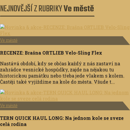
NEJNOVĚJŠÍ Z RUBRIKY
Ve městě
Ve městě
RECENZE: Brašna ORTLIEB Velo-Sling Flex
Nastává období, kdy se občas každý z nás zastaví na
zahrádce vesnické hospůdky, zajde na nějakou tu
historickou památku nebo třeba jede vlakem s kolem.
Častěji také vyjíždíme na kole do města. Všude t...
Ve městě
TERN QUICK HAUL LONG: Na jednom kole se sveze
celá rodina