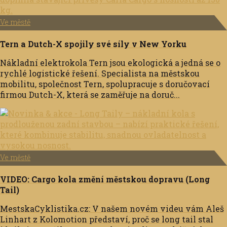
Ve městě
Tern a Dutch-X spojily své síly v New Yorku
Nákladní elektrokola Tern jsou ekologická a jedná se o
rychlé logistické řešení. Specialista na městskou
mobilitu, společnost Tern, spolupracuje s doručovací
firmou Dutch-X, která se zaměřuje na doruč...
Ve městě
VIDEO: Cargo kola změní městskou dopravu (Long
Tail)
MestskaCyklistika.cz: V našem novém videu vám Aleš
Linhart z Kolomotion představí, proč se long tail stal