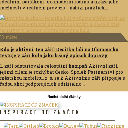
ideálním parťákem pro moderní rodinu a ukáže jeho
možnosti v reálném provozu - nabízí praktick...
Ve městě
Kdo je aktivní, ten září: Desítka lidí na Olomoucku
testuje v září kola jako běžný způsob dopravy
1. září odstartovala celostátní kampaň Aktivní září,
jejímž cílem je rozhýbat Česko. Spolek Partnerství pro
městskou mobilitu, z. s. se k Aktivnímu září připojuje s
řadou akcí podporujících udržitelno...
Načíst další články
INSPIRACE OD ZNAČEK