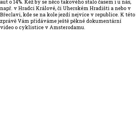
aut o 14%. Kéž by se něco takového stalo časem i u nás,
např. v Hradci Králové, či Uherském Hradišti a nebo v
Břeclavi, kde se na kole jezdí nejvíce v republice. K této
zprávě Vám přidáváme ještě pěkné dokumentární
video o cyklistice v Amsterodamu.