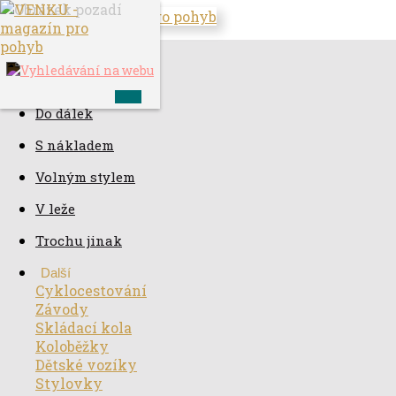
Ve městě
S dětmi
Do dálek
S nákladem
Volným stylem
V leže
Trochu jinak
Další
Cyklocestování
Závody
Skládací kola
Koloběžky
Dětské vozíky
Stylovky