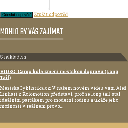
Zrušit odpověď
Odeslat odpověď
MOHLO BY VÁS ZAJÍMAT
S nákladem
VIDEO: Cargo kola změní městskou dopravu (Long
Tail)
MestskaCyklistika.cz: V našem novém videu vám Aleš
Linhart z Kolomotion představí, proč se long tail stal
ideálním parťákem pro moderní rodinu a ukáže jeho
možnosti v reálném provo...