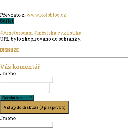
Převzato z:
www.koloblog.cz
Sdílet
#Amsterodam
#městská cyklistika
URL bylo zkopírováno do schránky.
DISKUZE
Váš komentář
Jméno
Odeslat komentář
Vstup do diskuze
(0 příspěvků)
Jméno