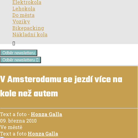
Elektrokola
Lehokola
Do města
Vozíky
Bikepacking
Nákladní kola
Odběr newsletteru
Odběr newsletteru
V Amsterodamu se jezdí více na
kole než autem
Text a foto
-
Honza Galla
09. března 2010
Ve městě
Text a foto
Honza Galla