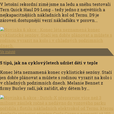
V letošní rekordní zimě jsme na ledu a sněhu testovali
Tern Quick Haul D9 Long ‒ tedy jedno z největších a
nejkapacitnějších nákladních kol od Ternu. D9 je
zároveň dostupnější verzí náklaďáku v porovn...
Ve městě
5 tipů, jak na cyklovýletech udržet děti v teple
Konec léta neznamená konec cyklistické sezóny. Stačí
jen dobře plánovat a můžete s rodinou vyrazit na kolo i
v chladných podzimních dnech. Melanie Bennet z
firmy Burley radí, jak zařídit, aby dětem by...