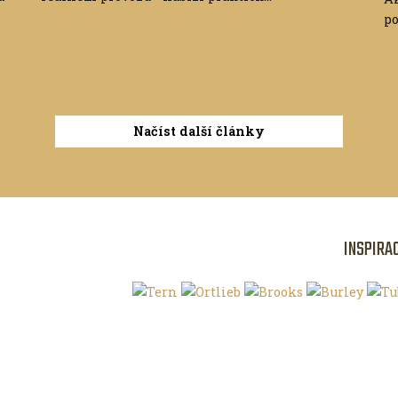
po
Načíst další články
INSPIRA