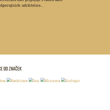
dporujících udržitelno...
CE OD ZNAČEK