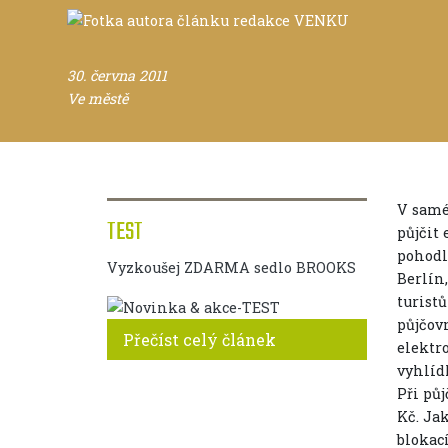
30. června 2011
Ve městě
V samé
TEST
půjčit
pohodl
Vyzkoušej ZDARMA sedlo BROOKS
Berlín,
turist
půjčovn
Přečíst celý článek
elektr
vyhlíd
Při půj
Kč. Ja
blokací