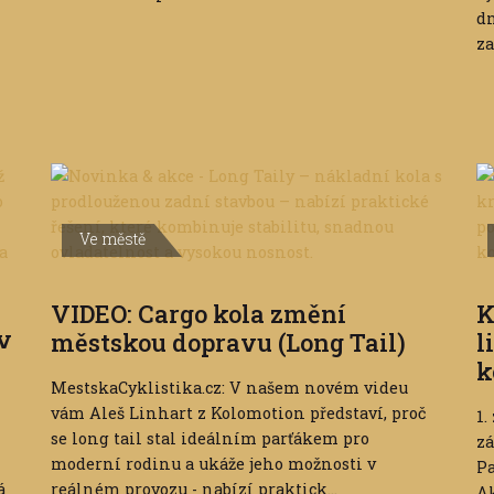
dn
za
Ve městě
VIDEO: Cargo kola změní
K
 v
městskou dopravu (Long Tail)
l
k
MestskaCyklistika.cz: V našem novém videu
vám Aleš Linhart z Kolomotion představí, proč
1.
se long tail stal ideálním parťákem pro
zá
moderní rodinu a ukáže jeho možnosti v
Pa
á
reálném provozu - nabízí praktick...
Ak