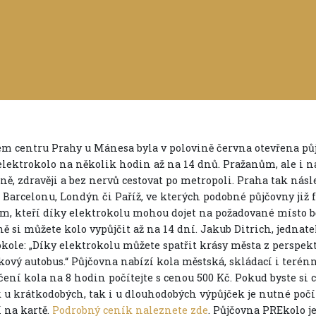
m centru Prahy u Mánesa byla v polovině června otevřena p
 elektrokolo na několik hodin až na 14 dnů. Pražanům, ale i 
ně, zdravěji a bez nervů cestovat po metropoli. Praha tak nás
 Barcelonu, Londýn či Paříž, ve kterých podobné půjčovny již 
ům, kteří díky elektrokolu mohou dojet na požadované místo b
ě si můžete kolo vypůjčit až na 14 dní. Jakub Ditrich, jednate
okole: „Díky elektrokolu můžete spatřit krásy města z perspek
kový autobus.“ Půjčovna nabízí kola městská, skládací i terén
čení kola na 8 hodin počítejte s cenou 500 Kč. Pokud byste si c
k u krátkodobých, tak i u dlouhodobých výpůjček je nutné počí
 na kartě.
Podrobný ceník naleznete zde
. Půjčovna PREkolo j