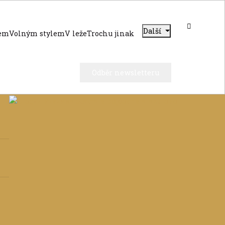
Další
dem
Volným stylem
V leže
Trochu jinak
Odběr newsletteru