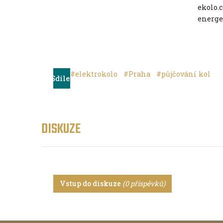
ekolo.c
energe
#elektrokolo
#Praha
#půjčování kol
Sdílet
DISKUZE
Vstup do diskuze
(0 příspěvků)