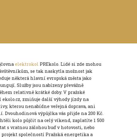
ůjčovna
elektrokol
PREkolo. Lidé si zde mohou
návštěvníkům, se tak naskytla možnost jak
leduje některá hlavní evropská města jako
fungují. Služby jsou nabízeny převážně
ěhem relativně krátké doby. V pražské
l ekolo.cz, zmiňuje další výhody jízdy na
tivy, kterou nenabídne veřejná doprava, ani
ní. Dvouhodinová výpůjčka vás přijde na 200 Kč.
htěli kolo půjčit na celý víkend, zaplatíte 1 500
tat s vratnou zálohou buď v hotovosti, nebo
e projekt společností Pražská energetika a