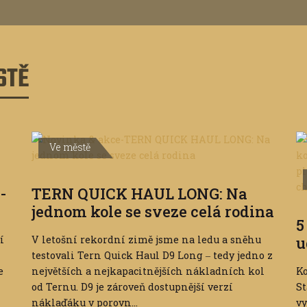
STĚ
Ve městě
-
TERN QUICK HAUL LONG: Na
jednom kole se sveze celá rodina
5
í
V letošní rekordní zimě jsme na ledu a sněhu
u
testovali Tern Quick Haul D9 Long ‒ tedy jedno z
e
největších a nejkapacitnějších nákladních kol
Ko
od Ternu. D9 je zároveň dostupnější verzí
St
náklaďáku v porovn...
vy