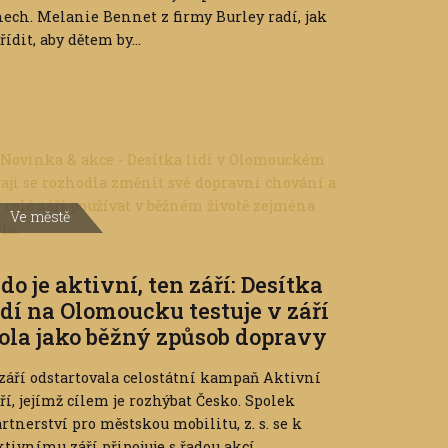
ech. Melanie Bennet z firmy Burley radí, jak
řídit, aby dětem by...
Ve městě
do je aktivní, ten září: Desítka
idí na Olomoucku testuje v září
ola jako běžný způsob dopravy
 září odstartovala celostátní kampaň Aktivní
ří, jejímž cílem je rozhýbat Česko. Spolek
rtnerství pro městskou mobilitu, z. s. se k
tivnímu září připojuje s řadou akcí