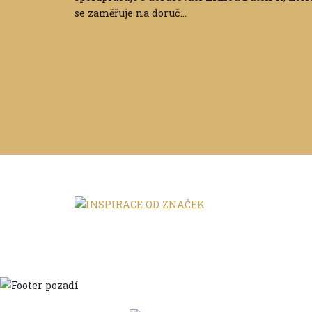
se zaměřuje na doruč...