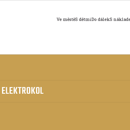
Ve městě
S dětmi
Do dálek
S nákla
A ELEKTROKOL