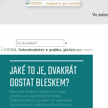
Ve měst
×
JAKÉ TO JE, DVAKRÁT
DOSTAT BLESKEM?
Nebo být dvakrát spláchnut? Jako
odlehčující ingredience knihy
"Dobrodružství v prášku" je namíchán
černý humor s jemným filozofickým