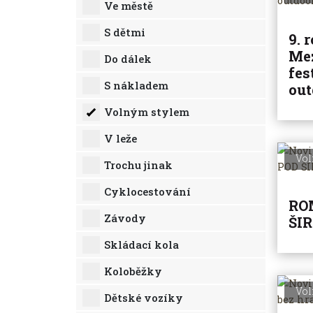
Ve městě
S dětmi
9. 
Me
Do dálek
fes
S nákladem
out
Volným stylem
V leže
Vol
Trochu jinak
Cyklocestování
RO
Závody
ŠI
Skládací kola
Koloběžky
Vol
Dětské vozíky