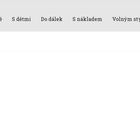
ě
S dětmi
Do dálek
S nákladem
Volným st