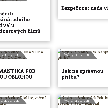
Bezpečnost nade v
ročník
zinárodního
tivalu
doorových filmů
ným stylem
Volným stylem
MANTIKA POD
Jak na správnou
ROU OBLOHOU
přilbu?
ným stylem
Volným stylem