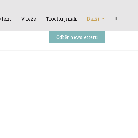
ylem
V leže
Trochu jinak
Další
Odběr newsletteru