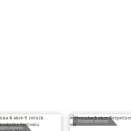
Volným stylem
ným stylem