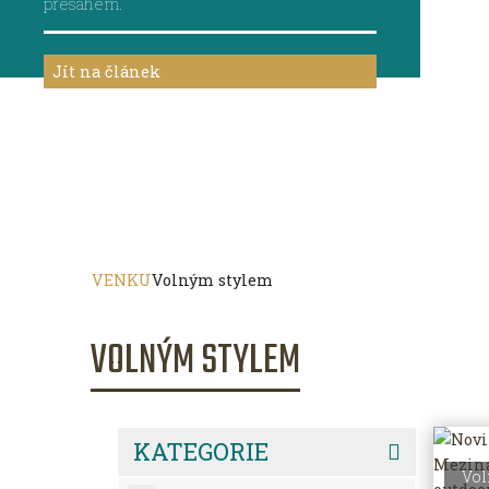
přesahem.
Jít na článek
VENKU
Volným stylem
VOLNÝM STYLEM
KATEGORIE
Vol