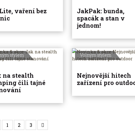
Lite, vaření bez
JakPak: bunda,
nic
spacák a stan v
jednom!
ným stylem
Volným stylem
 na stealth
Nejnovější hitech
ping čili tajné
zařízení pro outdo
nování
1
2
3