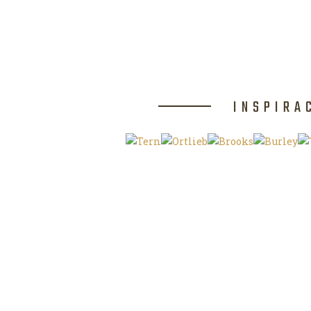
INSPIRA
Klíčová slova
O magazínu VE
Autoři
Kontaktujte nás
Magazín ke stažení