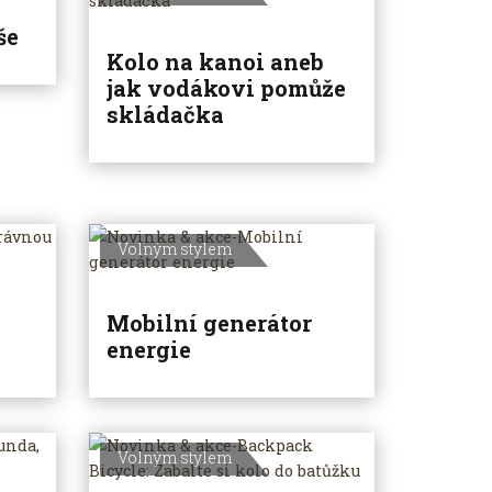
še
Kolo na kanoi aneb
jak vodákovi pomůže
skládačka
Volným stylem
Mobilní generátor
energie
Volným stylem