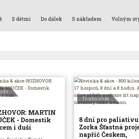
ě
S dětmi
Do dálek
S nákladem
Volným st
vody
Trochu jinak
ZHOVOR: MARTIN
8 dní pro paliativu
UČEK - Domestik
Zorka Šťastná proj
cem i duší
napříč Českem,