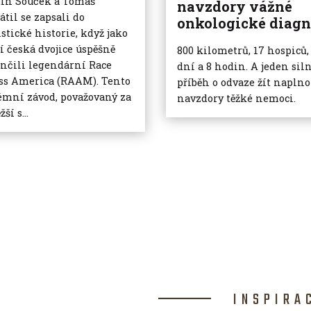
in Souček a Tomáš
navzdory vážné
átil se zapsali do
onkologické diagn
istické historie, když jako
í česká dvojice úspěšně
800 kilometrů, 17 hospiců,
nčili legendární Race
dní a 8 hodin. A jeden sil
ss America (RAAM). Tento
příběh o odvaze žít naplno
émní závod, považovaný za
navzdory těžké nemoci.
žší s...
INSPIRA