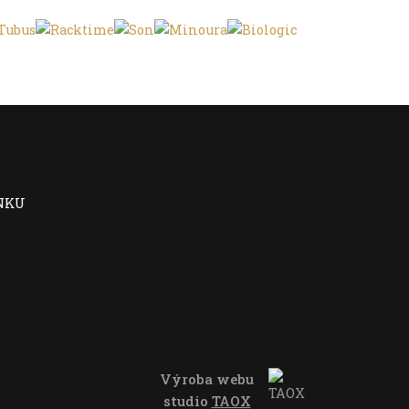
NKU
Výroba webu
studio
TAOX