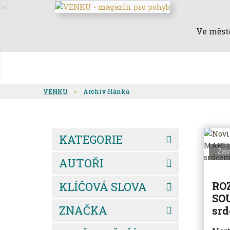
Ve měst
VENKU
Archiv článků
KATEGORIE
Zá
AUTOŘI
KLÍČOVÁ SLOVA
RO
SO
ZNAČKA
srd