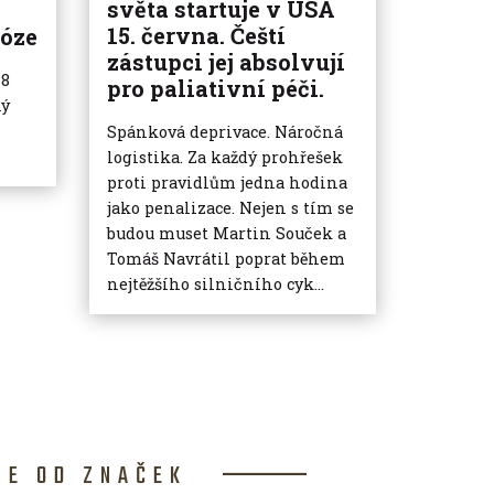
světa startuje v USA
15. června. Čeští
óze
zástupci jej absolvují
 8
pro paliativní péči.
ný
Spánková deprivace. Náročná
logistika. Za každý prohřešek
proti pravidlům jedna hodina
jako penalizace. Nejen s tím se
budou muset Martin Souček a
Tomáš Navrátil poprat během
nejtěžšího silničního cyk...
CE OD ZNAČEK