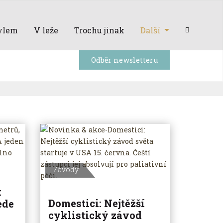
ylem
V leže
Trochu jinak
Další
Odběr newsletteru
Závody
:
Domestici: Nejtěžší
ede
cyklistický závod