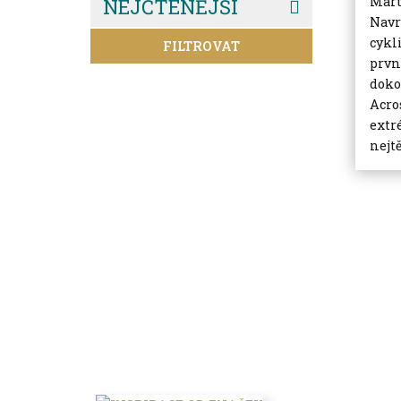
Mart
NEJČTENĚJŠÍ
Navr
cykl
FILTROVAT
prvn
doko
Acro
extr
nejtě