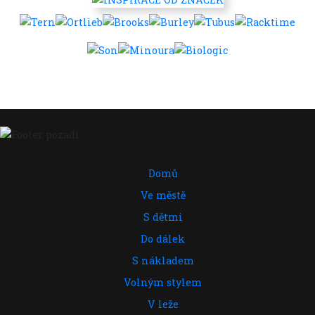
Domů
Ve městě
S dětmi
Do dálek
S nákladem
Volným stylem
V leže