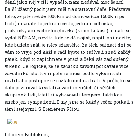
dění, jak z něj v cíli vypadlo, nám nedával moc šancí.
Další úžasný pocit jsem měl na startovní čáře. Představa
toho, že jste někde 1000km od domova (cca 1600km po
trati) neznáte tu jedinou cestu, jedinou odbočku,
prakticky ani žádného člověka (krom Lukáše) a máte se
vydat NĚKAM, nevíte, kde se dá najíst, napít, ani nevíte,
kde budete spát, je něco úžasného. Za těch patnáct dní se
vám to vryje pod kůži a rádi byste to zažívali snad každý
pátek, když to zapíchnete v práci a čeká vás zasloužený
víkend. Je logické, že ze začátku závodu potkáváte více
závodníků, startovní pole se musí podle výkonnosti
roztrhat a postupně se roztáhnout na trati. V průběhu se
dalo pozorovat krystalizování menších či větších
skupinek lidí, kteří si vyhovovali tempem, taktikou
anebo jen sympatiemi. I my jsme se každý večer potkali s
těmi stejnými. S Trenérem Ríšou,
Liborem Buldokem,