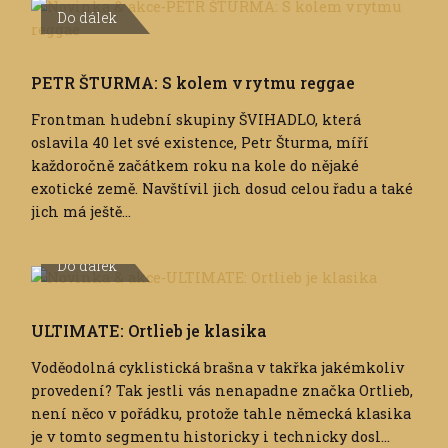
Do dálek
PETR ŠTURMA: S kolem v rytmu reggae
Frontman hudební skupiny ŠVIHADLO, která
oslavila 40 let své existence, Petr Šturma, míří
každoročně začátkem roku na kole do nějaké
exotické země. Navštívil jich dosud celou řadu a také
jich má ještě...
Do dálek
ULTIMATE: Ortlieb je klasika
Voděodolná cyklistická brašna v takřka jakémkoliv
provedení? Tak jestli vás nenapadne značka Ortlieb,
není něco v pořádku, protože tahle německá klasika
je v tomto segmentu historicky i technicky dosl...