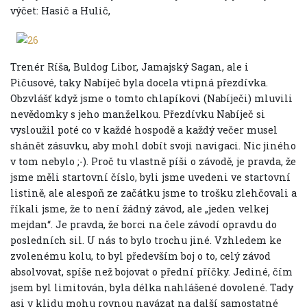
výčet: Hasič a Hulič,
Trenér Ríša, Buldog Libor, Jamajský Sagan, ale i
Pičusové, taky Nabíječ byla docela vtipná přezdívka.
Obzvlášť když jsme o tomto chlapíkovi (Nabíječi) mluvili
nevědomky s jeho manželkou. Přezdívku Nabíječ si
vysloužil poté co v každé hospodě a každý večer musel
shánět zásuvku, aby mohl dobít svoji navigaci. Nic jiného
v tom nebylo ;-). Proč tu vlastně píši o závodě, je pravda, že
jsme měli startovní číslo, byli jsme uvedeni ve startovní
listině, ale alespoň ze začátku jsme to trošku zlehčovali a
říkali jsme, že to není žádný závod, ale „jeden velkej
mejdan“. Je pravda, že borci na čele závodí opravdu do
posledních sil. U nás to bylo trochu jiné. Vzhledem ke
zvolenému kolu, to byl především boj o to, celý závod
absolvovat, spíše než bojovat o přední příčky. Jediné, čím
jsem byl limitován, byla délka nahlášené dovolené. Tady
asi v klidu mohu rovnou navázat na další samostatné