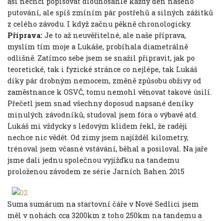
asi nechci popisovat dlouhosáhle každý den našeho
putování, ale spíš zmíním pár postřehů a silných zážitků
z celého závodu. I když začnu pěkně chronologicky.
Příprava:
Je to až neuvěřitelné, ale naše příprava,
myslím tím moje a Lukáše, probíhala diametrálně
odlišně. Zatímco sebe jsem se snažil připravit, jak po
teoretické, tak i fyzické stránce co nejlépe, tak Lukáš
díky pár drobným nemocem, změně způsobu obživy od
zaměstnance k OSVČ, tomu nemohl věnovat takové úsilí.
Přečetl jsem snad všechny doposud napsané deníky
minulých závodníků, studoval jsem fóra o výbavě atd.
Lukáš mi vždycky s ledovým klidem řekl, že raději
nechce nic vědět. Od zimy jsem najížděl kilometry,
trénoval jsem včasné vstávání, běhal a posiloval. Na jaře
jsme dali jednu společnou vyjížďku na tandemu
proloženou závodem ze série Jarních Bahen 2015
Suma sumárum na startovní čáře v Nové Sedlici jsem
měl v nohách cca 3200km z toho 250km na tandemu a