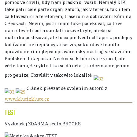
pomoc ve chvíli, kdy nám prasknul vozík. Nemalý DÍK
také patří celé partě organizátorů, jak v terénu, tak i těm
za klávesnicí a telefonem, traserům a dobrovolníkům na
CPéčkách. Nevím, jestli mám také poděkovat, za to že
nám otevřeli oči a sundali růžové brýle, anebo si
malinko postěžovat, ale to co předvedli chlapci z prodejny
kol (záměrně nepíši cykloservis, sekundové lepidlo
opravdu není nejlepší opravárenský nástroj) ve slavném
Koutském bikeparku. Nechci se k tomu více vracet, ale
věřte tomu, že cyklistika se dá dělat i srdcem a ne jenom
pro peníze. Obzvlášť v takovéto lokalitě.
Článek převzat se svolením autorů z
www.klucizkluce.cz
TEST
Vyzkoušej ZDARMA sedlo BROOKS