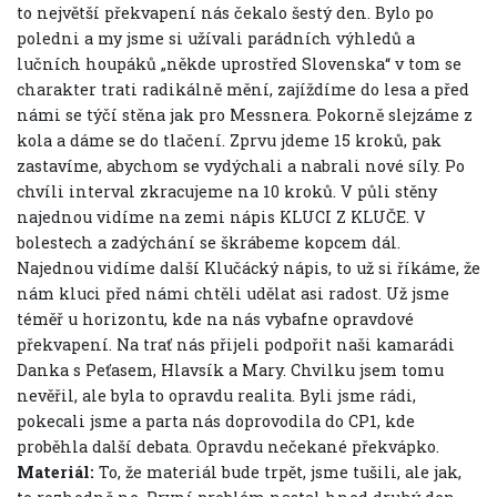
to největší překvapení nás čekalo šestý den. Bylo po
poledni a my jsme si užívali parádních výhledů a
lučních houpáků „někde uprostřed Slovenska“ v tom se
charakter trati radikálně mění, zajíždíme do lesa a před
námi se týčí stěna jak pro Messnera. Pokorně slejzáme z
kola a dáme se do tlačení. Zprvu jdeme 15 kroků, pak
zastavíme, abychom se vydýchali a nabrali nové síly. Po
chvíli interval zkracujeme na 10 kroků. V půli stěny
najednou vidíme na zemi nápis KLUCI Z KLUČE. V
bolestech a zadýchání se škrábeme kopcem dál.
Najednou vidíme další Klučácký nápis, to už si říkáme, že
nám kluci před námi chtěli udělat asi radost. Už jsme
téměř u horizontu, kde na nás vybafne opravdové
překvapení. Na trať nás přijeli podpořit naši kamarádi
Danka s Peťasem, Hlavsík a Mary. Chvilku jsem tomu
nevěřil, ale byla to opravdu realita. Byli jsme rádi,
pokecali jsme a parta nás doprovodila do CP1, kde
proběhla další debata. Opravdu nečekané překvápko.
Materiál:
To, že materiál bude trpět, jsme tušili, ale jak,