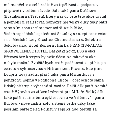
mé manželce a celé rodině za trpělivost a podporu v
přípravě i v celém závodě. Dále také panu Dušákovi
(Bramborárna Třebeň), který nás do celé této akce uvrtal
a pomohl ji realizovat. Samozřejmě velký díky taky patří
ostatním sponzorům jmenovitě: Azub Bike,
Vodohospodářská společnost Sokolov, s.r.o, ept connector
s.r.o, Městské Lesy Kraslice, Chemontas s.r.o, Selektra
Sokolov s.r.o., Hotel Komorní hůrka, FRANCIS-PALACE
SPA&WELLNESE HOTEL, Basketking.cz, DSS a obci
Březová bez kterých by naše účast na takovéto akci
nebyla možná. Zvláště bych chtěl poděkovat za přístup a
ochotu v cykloservisu v Nitranském Pravnu, kde jsme
koupili nový zadní plášť, také panu Minaříkovy z
penzionu Kopná v Podkopné Lhotě – opět ochota sama,
lidský přístup a výborná slivovice. Další dík patří horské
chatě Výrovka za zřízení zázemí pro Mílaře. Velký dík
také patří rodinnému cykloservisu ve Vilémově - panu
Bublovi - nové zadní kolo a stejně velké díky také
posílám partě z Red Pointu v Teplici nad Metují za