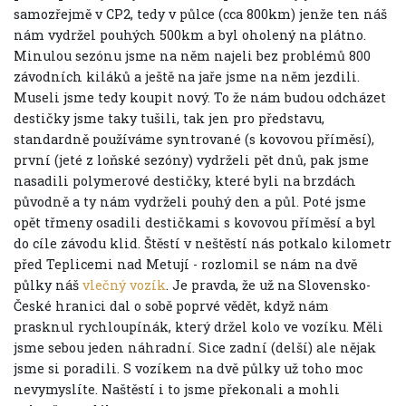
samozřejmě v CP2, tedy v půlce (cca 800km) jenže ten náš
nám vydržel pouhých 500km a byl oholený na plátno.
Minulou sezónu jsme na něm najeli bez problémů 800
závodních kiláků a ještě na jaře jsme na něm jezdili.
Museli jsme tedy koupit nový. To že nám budou odcházet
destičky jsme taky tušili, tak jen pro představu,
standardně používáme syntrované (s kovovou příměsí),
první (jeté z loňské sezóny) vydrželi pět dnů, pak jsme
nasadili polymerové destičky, které byli na brzdách
původně a ty nám vydrželi pouhý den a půl. Poté jsme
opět třmeny osadili destičkami s kovovou příměsí a byl
do cíle závodu klid. Štěstí v neštěstí nás potkalo kilometr
před Teplicemi nad Metují - rozlomil se nám na dvě
půlky náš
vlečný vozík
. Je pravda, že už na Slovensko-
České hranici dal o sobě poprvé vědět, když nám
prasknul rychloupínák, který držel kolo ve vozíku. Měli
jsme sebou jeden náhradní. Sice zadní (delší) ale nějak
jsme si poradili. S vozíkem na dvě půlky už toho moc
nevymyslíte. Naštěstí i to jsme překonali a mohli