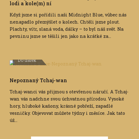
lodi a kole(m) ní
Když jsme si pořídili naši Midnight Blue, vůbec nás
nenapadlo přemýšlet o kolech. Chtěli jsme plout.
Plachty, vítr, slaná voda, dálky – to byl náš svět. Na
pevninu jsme se těšili jen jako na krátké za...
Do dálek
Nepoznaný Tchaj-wan
Tchaj-wanci vás přijmou s otevřenou náručí. A Tchaj-
wan vás nadchne svou úchvatnou přírodou. Vysoké
hory, hluboké kaňony, krásné pobřeží, zapadlé
vesničky. Objevovat můžete týdny i měsíce. Jak tato
úž...