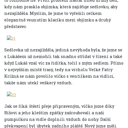
to rozhodně ne. První problém nastal hned druhý den,
kdy nám praskla objímka, která zajišťuje sedlovku, aby
nezajížděla. Myslím, že jsme to vyřešili celkem
elegantně vsunutím klacíku mezi objímku a druhý
představec.
Sedlovka už nezajížděla, jediná nevýhoda byla, že jsme se
s Lukášem už nemohli tak snadno střídat v řízení a také
když Lukáš vzal víc za řidítka, točil s mým sedlem. Přímo
v nejvyšším místě trasy, tedy na vrcholu Velké Fatry
Krížná se nám povolilo víčko s ventilkem na vidlici,
takže nám utekl veškerý vzduch.
Jak se říká: štěstí přeje připraveným, víčko jsme díky
Ríšovi a jeho kleštím zpátky zašroubovali a naši
pumpičkou na vidle doplnili vzduch do nohy. Další
překvapení byl úbytek zadního pláště. Nový jsme měli