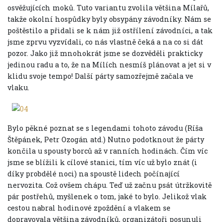
osvěžujících moků. Tuto variantu zvolila většina Mílařů,
takže okolní hospůdky byly obsypány závodníky. Nám se
poštěstilo a přidali se k nám již ostřílení závodníci, a tak
jsme zprvu vyzvídali, co nás vlastně čeká a na co si dát
pozor. Jako již mnohokrát jsme se dozvěděli prakticky
jedinou radu a to, že na Mílích nesmíš plánovat a jet si v
klidu svoje tempo! Další párty samozřejmě začala ve
vlaku.
Bylo pěkné poznat se s legendami tohoto závodu (Ríša
Štěpánek, Petr Ozogán atd.) Nutno podotknout že párty
končila u spousty borců až v ranních hodinách. Čím víc
jsme se blížili k cílové stanici, tím víc už bylo znát (i
díky probdělé noci) na spoustě lidech počínající
nervozita. Což ovšem chápu. Teď už začnu psát útržkovitě
pár postřehů, myšlenek o tom, jaké to bylo. Jelikož vlak
cestou nabral hodinové zpoždění a vlakem se
dopravovala většina závodníků, organizátoři posunuli