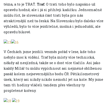
téma, a to je TRAŤ.
Trať:
O trati toho bylo napsáno už
opravdu hodně, ale i já si přihřeji kašičku. Jednoznačně
můžu říct, že slovenská část trati byla pro nás
atraktivnější než ta česká. Na Slovensku bylo daleko více
výhledů, bylo to více jezditelné, možná i jednodušší, ale
opravdu bikové.
V Čechách jsme jezdili vesměs pořád v lese, kde toho
nebylo moc k vidění. Trať byla místy více technická,
někdy až nesjízdná, takže se o dost více tlačilo. Asi jako
každý Mílář tu můžu vypíchnout asi nejméně oblíbenou
pasáž kolem nejsevernějšího bodu ČR. Pětikilometrový
úsek, který asi nikdy nikdo nemohl jet na kole. My jsme
tam tři hodiny vláčeli tandem přes všechny ty
propletené kořeny.