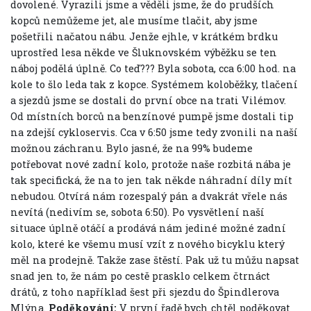
dovolené. Vyrazili jsme a věděli jsme, že do prudších
kopců nemůžeme jet, ale musíme tlačit, aby jsme
pošetřili načatou nábu. Jenže ejhle, v krátkém brdku
uprostřed lesa někde ve Šluknovském výběžku se ten
náboj podělá úplně. Co teď??? Byla sobota, cca 6:00 hod. na
kole to šlo leda tak z kopce. Systémem koloběžky, tlačení
a sjezdů jsme se dostali do první obce na trati Vilémov.
Od místních borců na benzínové pumpě jsme dostali tip
na zdejší cykloservis. Cca v 6:50 jsme tedy zvonili na naší
možnou záchranu. Bylo jasné, že na 99% budeme
potřebovat nové zadní kolo, protože naše rozbitá nába je
tak specifická, že na to jen tak někde náhradní díly mít
nebudou. Otvírá nám rozespalý pán a dvakrát vřele nás
nevítá (nedivím se, sobota 6:50). Po vysvětlení naší
situace úplně otáčí a prodává nám jediné možné zadní
kolo, které ke všemu musí vzít z nového bicyklu který
měl na prodejně. Takže zase štěstí. Pak už tu můžu napsat
snad jen to, že nám po cestě prasklo celkem čtrnáct
drátů, z toho například šest při sjezdu do Špindlerova
Mlýna.
Poděkování:
V první řadě bych chtěl poděkovat