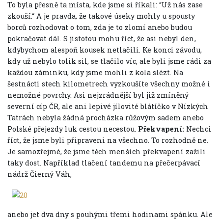
To byla přesně ta místa, kde jsme si říkali: “Už nás zase
zkouší.“ A je pravda, že takové úseky mohly u spousty
borců rozhodovat o tom, zda je to zlomí anebo budou
pokračovat dál. S jistotou mohu říct, že asi nebyl den,
kdybychom alespoň kousek netlačili. Ke konci závodu,
kdy už nebylo tolik sil, se tlačilo víc, ale byli jsme rádi za
každou záminku, kdy jsme mohli z kola slézt. Na
šestnácti stech kilometrech vyzkoušíte všechny možné i
nemožné povrchy. Asi nejzrádnější byl již zmíněný
severní cíp ČR, ale ani lepivé jílovité blátíčko v Nízkých
Tatrách nebyla žádná procházka růžovým sadem anebo
Polské přejezdy luk cestou necestou.
Překvapení:
Nechci
říct, že jsme byli připraveni na všechno. To rozhodně ne.
Je samozřejmé, že jsme těch menších překvapení zažili
taky dost. Například tlačení tandemu na přečerpávací
nádrž Čierný Váh,
anebo jet dva dny s pouhými třemi hodinami spánku. Ale