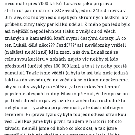
něco málo přes 7000 kliků. Lukáš si jako přípravu
střihnul pár místních XC závodů, jednu 24hodinovku v
Jihlavě, což mu vyneslo nějakých skromných 600km, a v
průběhu zimy taky pár kliků udělal. Z mého pohledu bylo
asi nejtěžší nepodlehnout tlaku z vnějšku od všech
známých a kamarádů, kteří svými častými dotazy: „A co
ten Lukáš, dělá něco??? Jezdí???“ asi nevědomky vráželi
(naštěstí neúčinně) klín mezi nás dva. Lukáš má za
celou svou kariéru v nohách najeto víc než by si kdo
představil (určitě přes 100 000 km), a to si ty nohy prostě
pamatují. Takže jsme věděli (a byla to asi tak naše jediná
taktika do závodu), že na začátek se nikam nepoženeme,
aby si nohy zvykly na zátěž a „v tréninkovém tempu“
pojedeme alespoň tři dny. Musím přiznat, že tempo se ani
po třech dnech nijak výrazně nezměnilo a rozhodně to
nebylo naší fyzickou připraveností, ale dosti obtížným
terénem. Příprava fyzičky byla tou jednodušší stránkou
věci. Jelikož jsme byli první tandem v historii tohoto
závodu, neměli jsme od koho co okoukat, a tak jsme