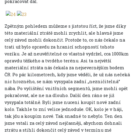
pokračovat dál.
Zpětným pohledem můžeme s jistotou říct, že jsme díky
této materiální ztrátě mohli zrychlit, ale hlavně jsme
celý závod mohli dokončit. Protože to, co nás čekalo na
trati už bylo opravdu za hranicí schopností tohoto
vozíku. Je až neuvěřitelné co vlastně vydržel, cca 1000km
opravdu těžkého a tvrdého terénu. Asi ta největší
materiální ztráta nás čekala za nejsevernějším bodem
ČR. Po pár kilometrech, kdy jsme věděli, že už nás nečeká
nic hrozného, se nám vysypala zadní „nezničitelná“
nába. Po vyčištění vnitřních segmentů, jsme mohli opět
pokračovat, ale ne na dlouho. Další den ráno se již
vysypala totálně. Byli jsme nuceni koupit nové zadní
kolo. Takhle to zní velice jednoduše. OK, kolo je v háji,
tak jdu a koupím nové. Tak snadné to nebylo. Ten den
jsme vstali za celý závod nejčasněji, abychom dohnali
ztrátu a stihli dokončit celý závod v termínu mé