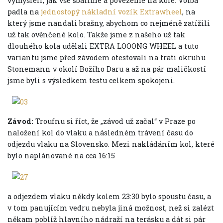
vymýšleli, jak vše sbalíme a povezeme na kole. Volba
padla na
jednostopý nákladní vozík Extrawheel
, na
který jsme nandali brašny, abychom co nejméně zatížili
už tak ověnčené kolo. Takže jsme z našeho už tak
dlouhého kola udělali EXTRA LOOONG WHEEL a tuto
variantu jsme před závodem otestovali na trati okruhu
Stonemann v okolí Božího Daru a až na pár maličkostí
jsme byli s výsledkem testu celkem spokojeni.
Závod:
Troufnu si říct, že „závod už začal“ v Praze po
naložení kol do vlaku a následném trávení času do
odjezdu vlaku na Slovensko. Mezi nakládáním kol, které
bylo naplánované na cca 16:15
a odjezdem vlaku někdy kolem 23:30 bylo spoustu času, a
v tom panujícím vedru nebyla jiná možnost, než si zalézt
někam poblíž hlavního nádraží na terásku a dát si pár