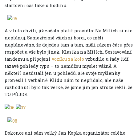
startovní čas také o hodinu.
A v tuto chvíli, již začalo platit pravidlo: Na Mílích si nic
neplánuj. Samozřejmě všichni borci, co měli
naplánováno, že dojedou tam a tam, měli rázem čáru přes
rozpočet a vše bylo jinak. Klasika na Mílích. Sestavování
tandemu a připojení
vozíku za kolo
vzbudilo u řady lidí
tázavé pohledy typu – to nemůžou myslet vážně. A
někteří nezůstali jen u pohledů, ale svoje myšlenky
pronesli i verbálně. Klidu nám to nepřidalo, ale naše
rozhodnutí bylo tak velké, že jsme jim jen stroze řekli, že
TO PŮJDE.
Dokonce ani sám velký Jan Kopka organizátor celého