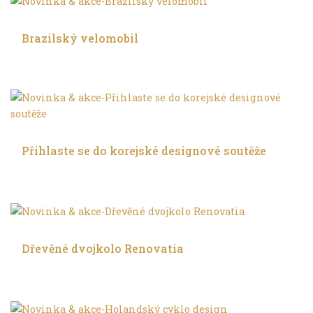
V leže
Brazilský velomobil
Trochu jinak
Přihlaste se do korejské designové soutěže
Trochu jinak
Dřevěné dvojkolo Renovatia