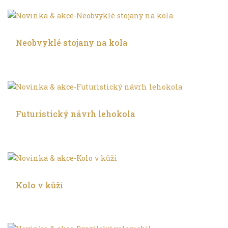
Trochu jinak
Neobvyklé stojany na kola
V leže
Futuristický návrh lehokola
Trochu jinak
Kolo v kůži