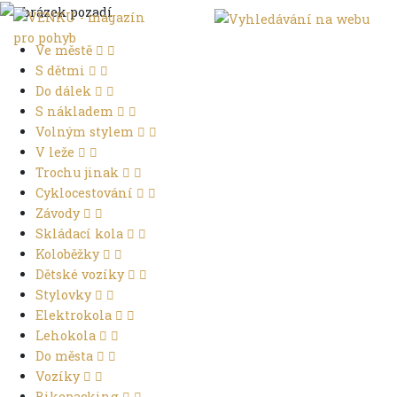
Ve městě
S dětmi
Do dálek
S nákladem
Volným stylem
V leže
Trochu jinak
Cyklocestování
Závody
Skládací kola
Koloběžky
Dětské vozíky
Stylovky
Elektrokola
Lehokola
Do města
Vozíky
Bikepacking