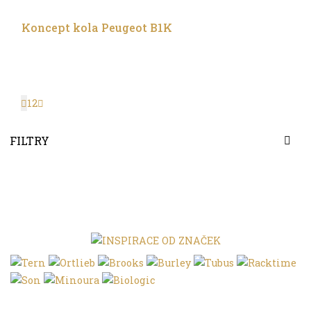
Trochu jinak
Koncept kola Peugeot B1K
1
2
FILTRY