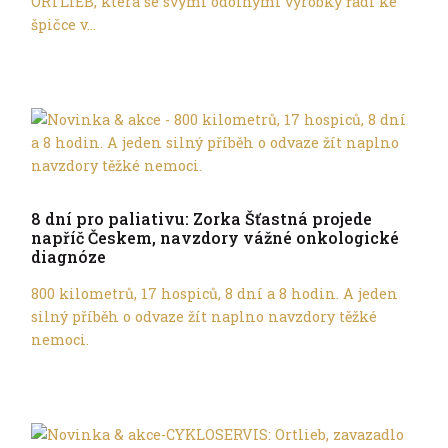
ORTLIEB, která se svými odolnými výrobky řadí ke
špičce v...
Trochu jinak
8 dní pro paliativu: Zorka Šťastná projede
napříč Českem, navzdory vážné onkologické
diagnóze
800 kilometrů, 17 hospiců, 8 dní a 8 hodin. A jeden
silný příběh o odvaze žít naplno navzdory těžké
nemoci.