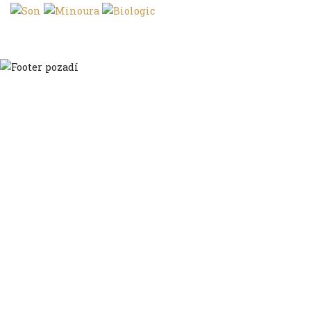
Domů
Ve městě
S dětmi
Do dálek
S nákladem
Volným stylem
V leže
Trochu jinak
Klíčová slova