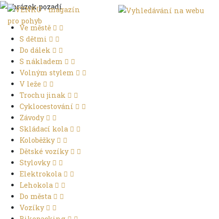
Ve městě
S dětmi
Do dálek
S nákladem
Volným stylem
V leže
Trochu jinak
Cyklocestování
Závody
Skládací kola
Koloběžky
Dětské vozíky
Stylovky
Elektrokola
Lehokola
Do města
Vozíky
Bikepacking