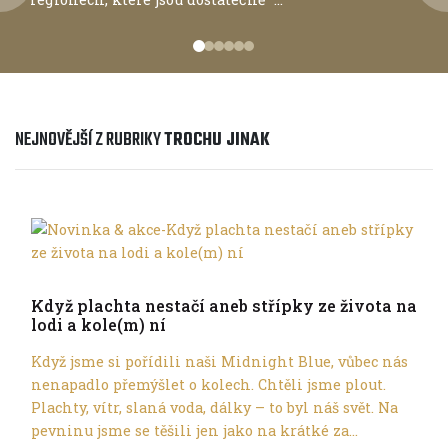
NEJNOVĚJŠÍ Z RUBRIKY
TROCHU JINAK
Trochu jinak
Když plachta nestačí aneb střípky ze života na
lodi a kole(m) ní
Když jsme si pořídili naši Midnight Blue, vůbec nás
nenapadlo přemýšlet o kolech. Chtěli jsme plout.
Plachty, vítr, slaná voda, dálky – to byl náš svět. Na
pevninu jsme se těšili jen jako na krátké za...