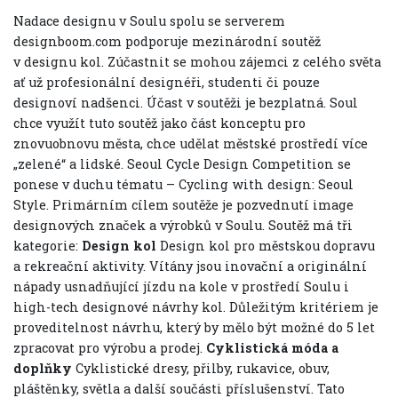
Nadace designu v Soulu spolu se serverem
designboom.com podporuje mezinárodní soutěž
v designu kol. Zúčastnit se mohou zájemci z celého světa
ať už profesionální designéři, studenti či pouze
designoví nadšenci. Účast v soutěži je bezplatná. Soul
chce využít tuto soutěž jako část konceptu pro
znovuobnovu města, chce udělat městské prostředí více
„zelené“ a lidské. Seoul Cycle Design Competition se
ponese v duchu tématu – Cycling with design: Seoul
Style. Primárním cílem soutěže je pozvednutí image
designových značek a výrobků v Soulu. Soutěž má tři
kategorie:
Design kol
Design kol pro městskou dopravu
a rekreační aktivity. Vítány jsou inovační a originální
nápady usnadňující jízdu na kole v prostředí Soulu i
high-tech designové návrhy kol. Důležitým kritériem je
proveditelnost návrhu, který by mělo být možné do 5 let
zpracovat pro výrobu a prodej.
Cyklistická móda a
doplňky
Cyklistické dresy, přilby, rukavice, obuv,
pláštěnky, světla a další součásti příslušenství. Tato