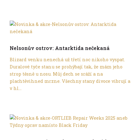
Trochu jinak
Nelsonův ostrov: Antarktida nečekaná
Blizard venku nenechá už třetí noc nikoho vyspat.
Duralové tyče stanu se prohýbají tak, že mám jeho
strop těsně u nosu. Můj dech se sráží a na
plachtěvihned mrzne. Všechny stany divoce vibrují a
v hl...
Trochu jinak