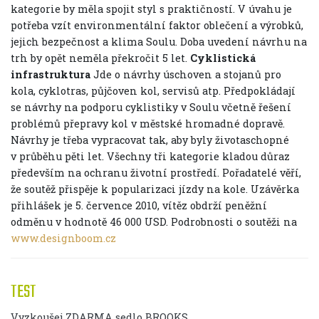
kategorie by měla spojit styl s praktičností. V úvahu je
potřeba vzít environmentální faktor oblečení a výrobků,
jejich bezpečnost a klima Soulu. Doba uvedení návrhu na
trh by opět neměla překročit 5 let.
Cyklistická
infrastruktura
Jde o návrhy úschoven a stojanů pro
kola, cyklotras, půjčoven kol, servisů atp. Předpokládají
se návrhy na podporu cyklistiky v Soulu včetně řešení
problémů přepravy kol v městské hromadné dopravě.
Návrhy je třeba vypracovat tak, aby byly životaschopné
v průběhu pěti let. Všechny tři kategorie kladou důraz
především na ochranu životní prostředí. Pořadatelé věří,
že soutěž přispěje k popularizaci jízdy na kole. Uzávěrka
přihlášek je 5. července 2010, vítěz obdrží peněžní
odměnu v hodnotě 46 000 USD. Podrobnosti o soutěži na
www.designboom.cz
TEST
Vyzkoušej ZDARMA sedlo BROOKS