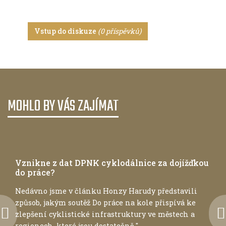
Vstup do diskuze
(0 příspěvků)
MOHLO BY VÁS ZAJÍMAT
Ve městě
Vznikne z dat DPNK cyklodálnice za dojížďkou
do práce?
Nedávno jsme v článku Honzy Harudy představili
způsob, jakým soutěž Do práce na kole přispívá ke
zlepšení cyklistické infrastruktury ve městech a
regionech, které jsou dostatečně "...