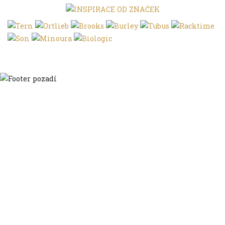
Domů
Ve městě
S dětmi
Do dálek
S nákladem
Volným stylem
V leže
Trochu jinak