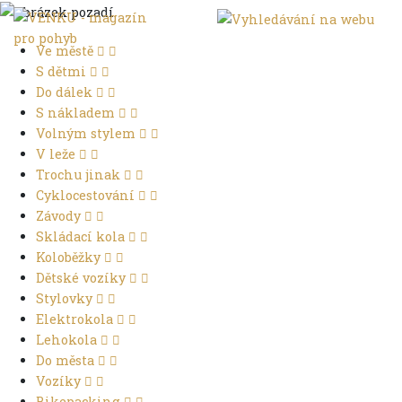
Ve městě
S dětmi
Do dálek
S nákladem
Volným stylem
V leže
Trochu jinak
Cyklocestování
Závody
Skládací kola
Koloběžky
Dětské vozíky
Stylovky
Elektrokola
Lehokola
Do města
Vozíky
Bikepacking