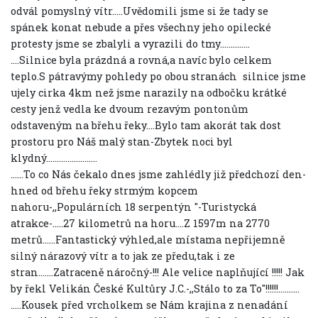
odvál pomyslný vítr.....Uvědomili jsme si že tady se
spánek konat nebude a přes všechny jeho opilecké
protesty jsme se zbalyli a vyrazili do tmy..............
....Silnice byla prázdná a rovná,a navíc bylo celkem
teplo.S pátravýmy pohledy po obou stranách silnice jsme
ujely cirka 4km než jsme narazily na odbočku krátké
cesty jenž vedla ke dvoum rezavým pontonům
odstaveným na břehu řeky....Bylo tam akorát tak dost
prostoru pro Náš malý stan-Zbytek noci byl
klydný........................
......To co Nás čekalo dnes jsme zahlédly již předchozí den-
hned od břehu řeky strmým kopcem
nahoru-,,Populárních 18 serpentýn "-Turistycká
atrakce-.....27 kilometrů na horu....Z 1597m na 2770
metrů......Fantastický výhled,ale místama nepřijemně
silný nárazový vítr a to jak ze předu,tak i ze
stran.......Zatraceně náročný-!!! Ale velice naplňující !!!!! Jak
by řekl Velikán České Kultůry J.C.-,,Stálo to za To"!!!!!!..........
.....Kousek před vrcholkem se Nám krajina z nenadání