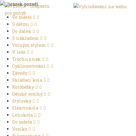
Ve městě
S dětmi
Do dálek
S nákladem
Volným stylem
V leže
Trochu jinak
Cyklocestování
Závody
Skládací kola
Koloběžky
Dětské vozíky
Stylovky
Elektrokola
Lehokola
Do města
Vozíky
Bikepacking