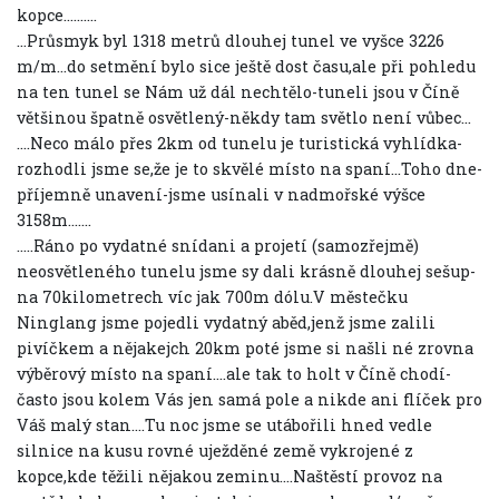
kopce..........
...Průsmyk byl 1318 metrů dlouhej tunel ve vyšce 3226
m/m...do setmění bylo sice ještě dost času,ale při pohledu
na ten tunel se Nám už dál nechtělo-tuneli jsou v Číně
většinou špatně osvětlený-někdy tam světlo není vůbec...
....Neco málo přes 2km od tunelu je turistická vyhlídka-
rozhodli jsme se,že je to skvělé místo na spaní...Toho dne-
příjemně unavení-jsme usínali v nadmořské výšce
3158m.......
.....Ráno po vydatné snídani a projetí (samozřejmě)
neosvětleného tunelu jsme sy dali krásně dlouhej sešup-
na 70kilometrech víc jak 700m dólu.V městečku
Ninglang jsme pojedli vydatný aběd,jenž jsme zalili
pivíčkem a nějakejch 20km poté jsme si našli né zrovna
výběrový místo na spaní....ale tak to holt v Číně chodí-
často jsou kolem Vás jen samá pole a nikde ani flíček pro
Váš malý stan....Tu noc jsme se utábořili hned vedle
silnice na kusu rovné uježděné země vykrojené z
kopce,kde těžili nějakou zeminu....Naštěstí provoz na