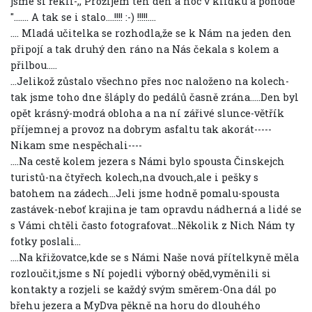
jsme si řekli-,, Prožijem ten den a noc v klídku a pohodě
"....... A tak se i stalo....!!!! :-) !!!!!....
.... Mladá učitelka se rozhodla,že se k Nám na jeden den
připojí a tak druhý den ráno na Nás čekala s kolem a
přilbou.....
...Jelikož zůstalo všechno přes noc naloženo na kolech-
tak jsme toho dne šláply do pedálů časně zrána.....Den byl
opět krásný-modrá obloha a na ní zářivé slunce-větřík
příjemnej a provoz na dobrym asfaltu tak akorát-----
Nikam sme nespěchali----
....Na cestě kolem jezera s Námi bylo spousta Činskejch
turistů-na čtyřech kolech,na dvouch,ale i pešky s
batohem na zádech...Jeli jsme hodně pomalu-spousta
zastávek-neboť krajina je tam opravdu nádherná a lidé se
s Vámi chtěli často fotografovat...Několik z Nich Nám ty
fotky poslali...
....Na křižovatce,kde se s Námi Naše nová přítelkyně měla
rozloučit,jsme s Ní pojedli výborný oběd,vyměnili si
kontakty a rozjeli se každý svým směrem-Ona dál po
břehu jezera a MyDva pěkně na horu do dlouhého