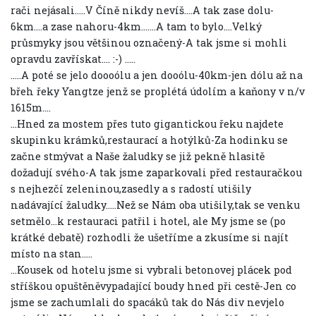
rači nejásali.....V Číně nikdy nevíš....A tak zase dolu-
6km....a zase nahoru-4km.......A tam to bylo....Velký
průsmyky jsou většinou označený-A tak jsme si mohli
opravdu zavřískat.... :-) .....
.....A poté se jelo doooólu a jen dooólu-40km-jen dólu až na
břeh řeky Yangtze jenž se proplétá údolím a kaňony v n/v
1615m....
...Hned za mostem přes tuto gigantickou řeku najdete
skupinku krámků,restaurací a hotýlků-Za hodinku se
začne stmývat a Naše žaludky se již pekně hlasitě
dožadují svého-A tak jsme zaparkovali před restauračkou
s nejhezčí zeleninou,zasedly a s radostí utišily
nadávající žaludky.....Než se Nám oba utišily,tak se venku
setmělo...k restauraci patřil i hotel, ale My jsme se (po
krátké debatě) rozhodli že ušetříme a zkusíme si najít
místo na stan.....
...Kousek od hotelu jsme si vybrali betonovej plácek pod
stříškou opuštěněvypadající boudy hned při cestě-Jen co
jsme se zachumlali do spacáků tak do Nás div nevjelo