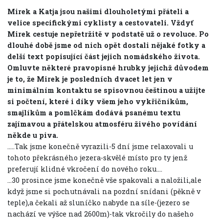
Mirek a Katja jsou našimi dlouholetými přáteli a
velice specifickými cyklisty a cestovateli. Vždyť
Mirek cestuje nepřetržitě v podstatě už o revoluce. Po
dlouhé době jsme od nich opět dostali nějaké fotky a
delší text popisující část jejich nomádského života.
Omluvte některé pravopisné hrubky jejichž důvodem
je to, že Mirek je posledních dvacet let jen v
minimálním kontaktu se spisovnou češtinou a užijte
si počtení, které i díky všem jeho vykřičníkům,
smajlíkům a pomlčkám dodává psanému textu
zajímavou a přátelskou atmosféru živého povídání
někde u piva.
.....Tak jsme konečně vyrazili-5 dní jsme relaxovali u
tohoto překrásného jezera-skvělé místo pro ty jenž
preferují klidné vkročení do nového roku....
...30 prosince jsme konečně vše spakovali a naložili,ale
když jsme si pochutnávali na pozdní snídani (pěkně v
teple),a čekali až sluníčko nabyde na síle-(jezero se
nachází ve výšce nad 2600m)-tak vkročily do našeho