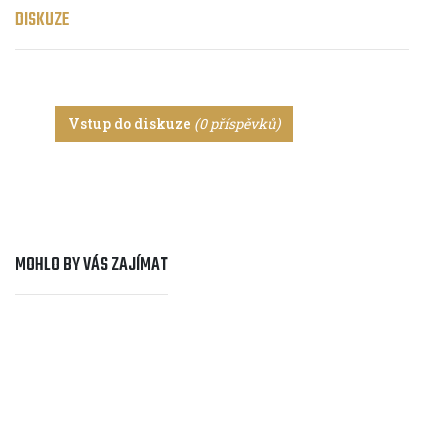
DISKUZE
Vstup do diskuze
(0 příspěvků)
MOHLO BY VÁS ZAJÍMAT
Cyklocestování
PETR ŠTURMA: S kolem v rytmu reggae