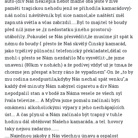
auto-(div Nás neklepla neboť máme oba ještě v živé
paměti tragickou nehodu jenž se přihodila kamarádovy)-
náš noční návštěvník byl sice namol,ale naštěstí měl
zapnutá světla a včas zabrzdil......Byl to majitel té boudy
před níž jsme se ,(z nedostatku jiného prostoru)-
utábořily...Pokoušel se Nás přesvědčit,že musíme jít spát k
němu do boudy-I přesto že Naš skvělý Činský kamarád,
jako trpělivý půlnoční telefonický překladatel,dělal co
mohl-i přesto se Nám nezdařilo Mu vysvětlit-,,že jsme
unaveni (80km v nohách) a že podívej vždyť už je tma,a že
chceme jen přespat a brzy ráno že vypadnem"-On že ,,to by
mu rodina neodpustila,kdyby Nás nechal spát venku",a
každý dvě minuty Nám nabýzel cigaretu a div Nám
nepodpalil stan a v bodě za Náma vesele ze všech syl
řvala televize..... A MyDva jsme pomalu začínali býti
omámeni alkoholickými výpary z jeho nechápajících
úst.... A čas plynul-a Nám začínalo být trapný v tuhle
hodinu dál obtěžovat Našeho kamaráda...a tel. hovory
taky nejsou zadarmo.........
......Najednou jakoby z Nás všechnu únavu a ospalost