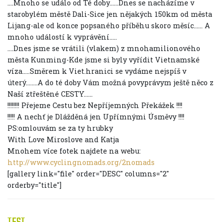
....Mnoho se událo od Té doby......Dnes se nacházíme v
starobylém městě Dali-Sice jen nějakých 150km od města
Lijang-ale od konce popsaného příběhu skoro měsíc...... A
mnoho událostí k vyprávění.....
....Dnes jsme se vrátili (vlakem) z mnohamilionového
města Kunming-Kde jsme si byly vyřídit Vietnamské
víza.....Směrem k Viet.hranici se vydáme nejspíš v
úterý........A do té doby Vám možná povyprávym ještě něco z
Naší ztřeštěné CESTY......
!!!!!!!! Přejeme Cestu bez Nepříjemných Překážek !!!!
!!!!! A nechť je Dlážděná jen Upřímnými Úsměvy !!!!
PS:omlouvám se za ty hrubky
With Love Miroslove and Katja
Mnohem více fotek najdete na webu:
http://www.cyclingnomads.org/2nomads
[gallery link="file" order="DESC" columns="2"
orderby="title"]