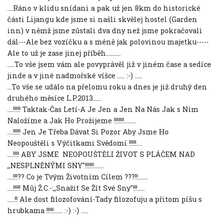
....Ráno v klidu snídani a pak už jen 8km do historické
části Lijangu kde jsme si našli skvělej hostel (Garden
inn) v němž jsme zůstali dva dny než jsme pokračovali
dál---Ale bez vozíčku a s méně jak polovinou majetku-----
Ale to už je zase jinej příběh..........
.....To vše jsem vám ale povyprávěl již v jiném čase a sedíce
jinde a v jiné nadmořské víšce ..... :-) .....
...To vše se událo na přelomu roku a dnes je již druhý den
druhého měsíce L.P.2013......
....!!!!! Taktak-Čas Letí-A Je Jen a Jen Na Nás Jak s Ním
Naložíme a Jak Ho Prožijeme !!!!!!!........
....!!!!! Jen Je Třeba Dávat Si Pozor Aby Jsme Ho
Neopouštěli s Výčitkami Svědomí !!!!!....
....!!!! ABY JSME NEOPOUŠTĚLI ŽIVOT S PLÁČEM NAD
,,NESPLNĚNÝMI SNY"!!!!!!.......
....!!!?? Co je Tvým Životním Cílem ???!!.......
....!!!!! Můj Ž.C.-:,,Snažit Se Žít Své Sny"!!!.....
.....!! Ale dost filozofování-Tady filozofuju a přitom píšu s
hrubkama !!!!!...... :-) :-) .....