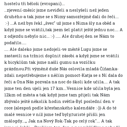
hostelu tři běloši (evropani)....
...zjevení-měsíc jsme neviďeli a neslyšeli než jeden
druhého-a tak jsme se s Nimy samozřejmě dali do řeči....
:-) ....A než bys řekl ,,švec" už jsme s Nima šly na oběd a
když jsme se vrátili,tak jsem šel platit ještě jednu noc..... A
z odjezdu nebylo nic.... :-) ...... Ale druhej den se Nám to
podařilo......
..... Ale daleko jsme nedojeli-ve městě Lugu jsme se
zastavili na tržnici doplnit zásobi a když jsme se vrátili
k bicyklům tak jsme našli gumu na vozíčku
prázdnou.Při výměně duše Nás oslovila mladá Číňanka-
zdali nepotřebujeme s něčím pomoct-Katja se s Ní dala do
řeči a Ona Nás pozvala na noc do školi kde učila..... A tak
jsme ten den ujeli jen 17 km....Vesnice kde učila byla jen
12km od města a tak když jsme tam přijeli tak Nám
zbývalo ještě několik hodin světla-Byl poslední den v
roce {alespoň podle křesťanského kalendáře :-)}-A do té
malé vesnice v níž jsme teď byly,turisté přišli jen
málogdy....,, Jak na Nový Rok-Tak po celý rok".... A tak