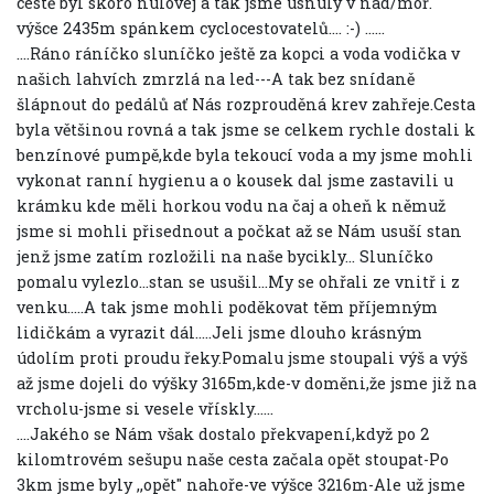
cestě byl skoro nulovej a tak jsme usnuly v nad/moř.
výšce 2435m spánkem cyclocestovatelů.... :-) ......
....Ráno ráníčko sluníčko ještě za kopci a voda vodička v
našich lahvích zmrzlá na led---A tak bez snídaně
šlápnout do pedálů ať Nás rozprouděná krev zahřeje.Cesta
byla většinou rovná a tak jsme se celkem rychle dostali k
benzínové pumpě,kde byla tekoucí voda a my jsme mohli
vykonat ranní hygienu a o kousek dal jsme zastavili u
krámku kde měli horkou vodu na čaj a oheň k němuž
jsme si mohli přisednout a počkat až se Nám usuší stan
jenž jsme zatím rozložili na naše bycikly... Sluníčko
pomalu vylezlo...stan se usušil...My se ohřali ze vnitř i z
venku.....A tak jsme mohli poděkovat těm příjemným
lidičkám a vyrazit dál.....Jeli jsme dlouho krásným
údolím proti proudu řeky.Pomalu jsme stoupali výš a výš
až jsme dojeli do výšky 3165m,kde-v doměni,že jsme již na
vrcholu-jsme si vesele vřískly......
....Jakého se Nám však dostalo překvapení,když po 2
kilomtrovém sešupu naše cesta začala opět stoupat-Po
3km jsme byly ,,opět" nahoře-ve výšce 3216m-Ale už jsme