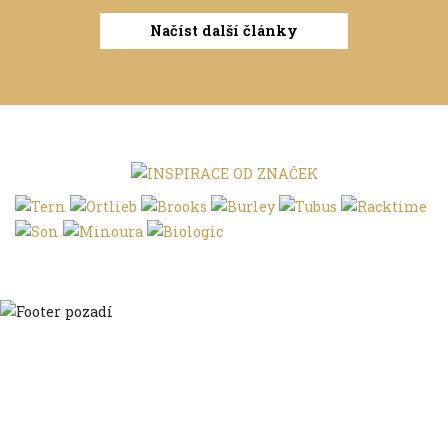
Načíst další články
Domů
Ve městě
S dětmi