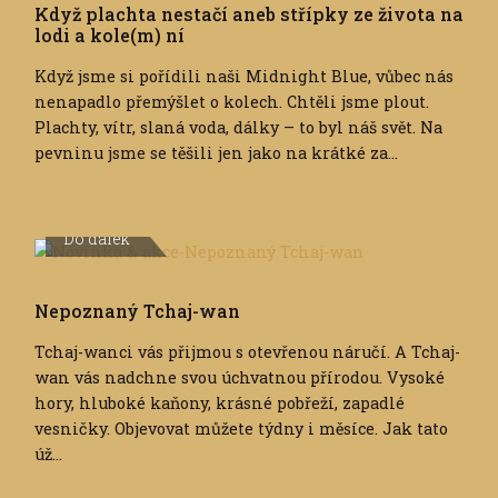
Když plachta nestačí aneb střípky ze života na
lodi a kole(m) ní
Když jsme si pořídili naši Midnight Blue, vůbec nás
nenapadlo přemýšlet o kolech. Chtěli jsme plout.
Plachty, vítr, slaná voda, dálky – to byl náš svět. Na
pevninu jsme se těšili jen jako na krátké za...
Do dálek
Nepoznaný Tchaj-wan
Tchaj-wanci vás přijmou s otevřenou náručí. A Tchaj-
wan vás nadchne svou úchvatnou přírodou. Vysoké
hory, hluboké kaňony, krásné pobřeží, zapadlé
vesničky. Objevovat můžete týdny i měsíce. Jak tato
úž...