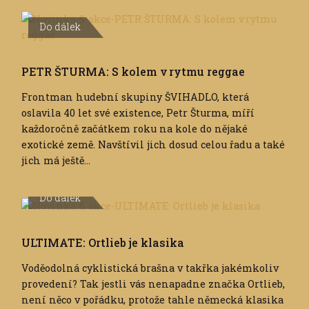
Do dálek
PETR ŠTURMA: S kolem v rytmu reggae
Frontman hudební skupiny ŠVIHADLO, která
oslavila 40 let své existence, Petr Šturma, míří
každoročně začátkem roku na kole do nějaké
exotické země. Navštívil jich dosud celou řadu a také
jich má ještě...
Do dálek
ULTIMATE: Ortlieb je klasika
Voděodolná cyklistická brašna v takřka jakémkoliv
provedení? Tak jestli vás nenapadne značka Ortlieb,
není něco v pořádku, protože tahle německá klasika