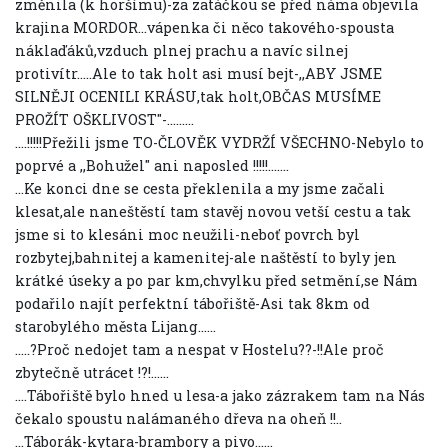
změnila (k horšímu)-za zatáčkou se před náma objevila
krajina MORDOR...vápenka či něco takového-spousta
náklaďáků,vzduch plnej prachu a navíc silnej
protivítr.....Ale to tak holt asi musí bejt-,,ABY JSME
SILNĚJI OCENILI KRÁSU,tak holt,OBČAS MUSÍME
PROŽÍT OŠKLIVOST"-.........
....!!!!!Přežili jsme TO-ČLOVĚK VYDRŽÍ VŠECHNO-Nebylo to
poprvé a ,,Bohužel" ani naposled !!!!!.......
...Ke konci dne se cesta překlenila a my jsme začali
klesat,ale naneštěstí tam stavěj novou vetší cestu a tak
jsme si to klesáni moc neužili-neboť povrch byl
rozbytej,bahnitej a kamenitej-ale naštěstí to byly jen
krátké úseky a po par km,chvylku před setmění,se Nám
podařilo najít perfektní tábořiště-Asi tak 8km od
starobylého města Lijang......
.....?Proč nedojet tam a nespat v Hostelu??-!!Ale proč
zbytečně utrácet !?!......
....Tábořiště bylo hned u lesa-a jako zázrakem tam na Nás
čekalo spoustu nalámaného dřeva na oheň !!..
...Táborák-kytara-brambory a pivo......