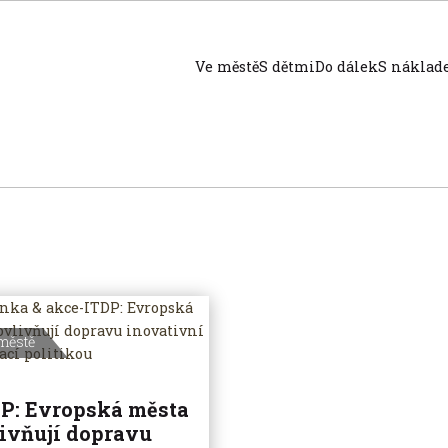
Ve městě
S dětmi
Do dálek
S nákla
městě
P: Evropská města
ivňují dopravu