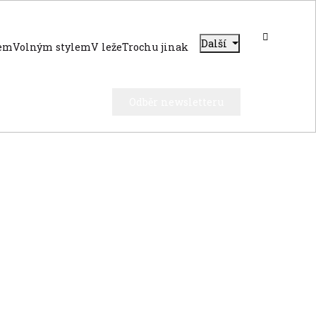
Další
dem
Volným stylem
V leže
Trochu jinak
Odběr newsletteru