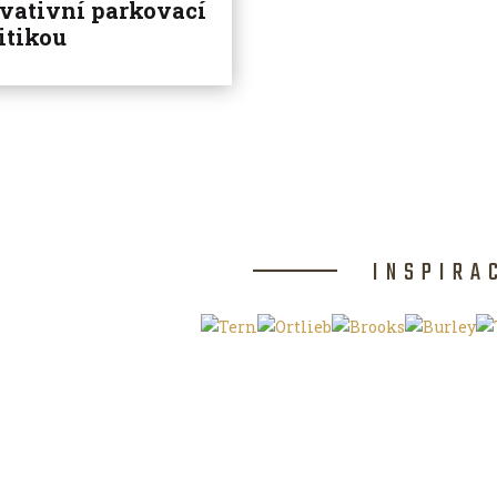
vativní parkovací
itikou
INSPIRA
Klíčová slova
O magazínu VE