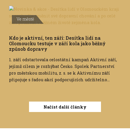
Ve městě
Kdo je aktivní, ten září: Desítka lidí na
Olomoucku testuje v září kola jako běžný
způsob dopravy
1. září odstartovala celostátní kampaň Aktivní září,
jejímž cílem je rozhýbat Česko. Spolek Partnerství
pro městskou mobilitu, z. s. se k Aktivnímu září
připojuje s řadou akcí podporujících udržitelno...
Načíst další články