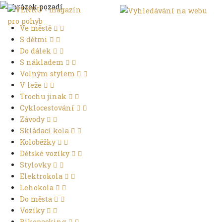
Ve městě
S dětmi
Do dálek
S nákladem
Volným stylem
V leže
Trochu jinak
Cyklocestování
Závody
Skládací kola
Koloběžky
Dětské vozíky
Stylovky
Elektrokola
Lehokola
Do města
Vozíky
Bikepacking