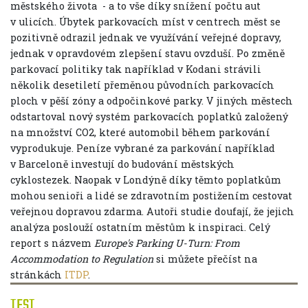
městského života - a to vše díky snížení počtu aut
v ulicích. Úbytek parkovacích míst v centrech měst se
pozitivně odrazil jednak ve využívání veřejné dopravy,
jednak v opravdovém zlepšení stavu ovzduší. Po změně
parkovací politiky tak například v Kodani strávili
několik desetiletí přeměnou původních parkovacích
ploch v pěší zóny a odpočinkové parky. V jiných městech
odstartoval nový systém parkovacích poplatků založený
na množství CO2, které automobil během parkování
vyprodukuje. Peníze vybrané za parkování například
v Barceloně investují do budování městských
cyklostezek. Naopak v Londýně díky těmto poplatkům
mohou senioři a lidé se zdravotním postižením cestovat
veřejnou dopravou zdarma. Autoři studie doufají, že jejich
analýza poslouží ostatním městům k inspiraci. Celý
report s názvem
Europe's Parking U-Turn: From
Accommodation to Regulation
si můžete přečíst na
stránkách
ITDP
.
TEST