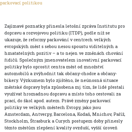
Zajímavé poznatky přinesla letošní zpráva Institutu pro
dopravu a rozvojovou politiku (ITDP), podle níž se
ukazuje, že reformy parkování v centrech velkých
evropských měst s sebou nesou spoustu viditelných a
hmatatelných pozitiv – a to nejen ve změnách chování
řidičů. Společným jmenovatelem inovativní parkovací
politiky bylo oprostit centra měst od množství
automobilů a zvýhodnit tak občany-chodce a občany-
bikery. Výzkumem bylo zjištěno, že neúnosná situace
městské dopravy byla způsobena mj. tím, že lidé přestali
využívat hromadnou dopravu a místo toho cestovali za
prací, do škol apod. autem. Právě změny parkovací
politiky ve velkých městech Evropy, jako jsou
Amsterdam, Antverpy, Barcelona, Kodaň, Mnichov, Paříž,
Stockholm, Štrasburk a Curych postupem doby přinesly
těmto městům zlepšení kvality ovzduší, vyšší úroveň