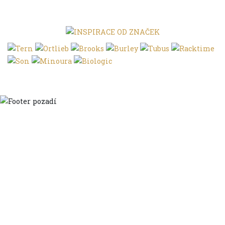
Domů
Ve městě
S dětmi
Do dálek
S nákladem
Volným stylem
V leže