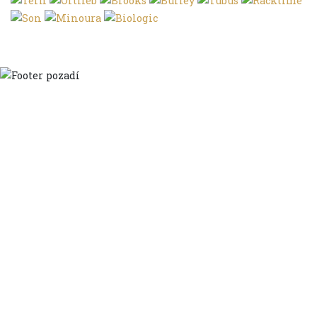
Domů
Ve městě
S dětmi
Do dálek
S nákladem
Volným stylem
V leže
Trochu jinak
Klíčová slova