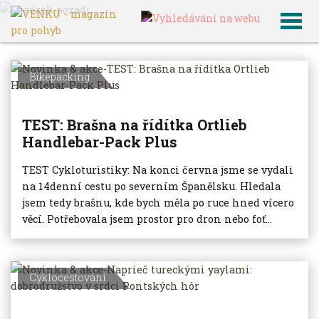
VENKU
Archiv článků
Bikepacking
TEST: Brašna na řídítka Ortlieb
Handlebar-Pack Plus
TEST Cykloturistiky: Na konci června jsme se vydali
na 14denní cestu po severním Španělsku. Hledala
jsem tedy brašnu, kde bych měla po ruce hned vícero
věcí. Potřebovala jsem prostor pro dron nebo foť...
Cyklocestování