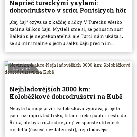
Naprieč tureckými yaylami:
dobrodružstvo v srdci Pontských hôr
„Čaj, čaj!“ ozýva sa z každej uličky. V Turecku všetko
začína šálkou čaju. Mysleli sme si, že pohostinnosť
Balkánu je neprekonateľná, ale Turci nám ukázali,
že sú minimálne o jednu šálku čaju pred nim...
Do dálek
Nejhladovějších 3000 km:
Koloběžkové dobrodružství na Kubě
Nebyla to moje první koloběžková výprava, projela
jsem už například Irsko, Island nebo poutní cestu do
Říma, ale byla rozhodně „nej“ ve spoustě ohledech:
nejdelší (časově i vzdáleností), nejhladovější...